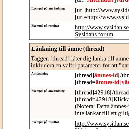
Exempel på användning
[url]http://www.sysid
[url=http://www.sysid
Exempel på resultat
http://www.sysidan.s
Sysidans forum
Länkning till ämne (thread)
Taggen [thread] låter dig länka till äm
inkludera en valfri parameter för att "n
Användning
[thread]
ämnes-id
[/th
[thread=
ämnes-id
]
vä
Exempel på användning
[thread]42918[/thread
[thread=42918]Klicka
(Notera: Detta ämnes-
inte länkar till ett gil
Exempel på resultat
http://www.sysidan.s