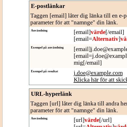
E-postlänkar
Taggen [email] låter dig länka till en e-
parameter för att "namnge" din länk.
Användning
[email]
värde
[/email]
[email=
Alternativ
]
vä
Exempel på användning
[email]j.doe@example
[email=j.doe@example.
mig[/email]
Exempel på resultat
j.doe@example.com
Klicka här för att skic
URL-hyperlänk
Taggen [url] låter dig länka till andra h
parameter för att "namnge" din länk.
Användning
[url]
värde
[/url]
[url=
Alternativ
]
värd