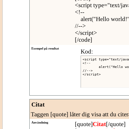
<script type="text/jav
<!--
alert("Hello world!"
//-->
</script>
[/code]
Exempel på resultat
Kod:
<script type="text/java
<!--

	alert("Hello world!");

//-->

</script>
Citat
Taggen [quote] låter dig visa att du citer
Användning
[quote]
Citat
[/quote]