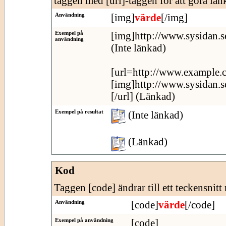
taggen med [url]-taggen för att göra länk
Användning
[img]
värde
[/img]
Exempel på
[img]http://www.sysidan.s
användning
(Inte länkad)
[url=http://www.example.
[img]http://www.sysidan.s
[/url] (Länkad)
Exempel på resultat
(Inte länkad)
(Länkad)
Kod
Taggen [code] ändrar till ett teckensnitt
Användning
[code]
värde
[/code]
Exempel på användning
[code]