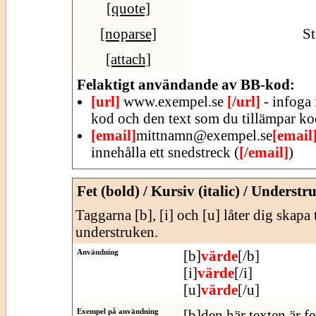
[quote]
[noparse]
St
[attach]
Felaktigt användande av BB-kod:
[url]
www.exempel.se
[/url]
- infoga 
kod och den text som du tillämpar ko
[email]
mittnamn@exempel.se
[email
innehålla ett snedstreck (
[/email]
)
Fet (bold) / Kursiv (italic) / Understr
Taggarna [b], [i] och [u] låter dig skapa 
understruken.
Användning
[b]
värde
[/b]
[i]
värde
[/i]
[u]
värde
[/u]
Exempel på användning
[b]den här texten är fe