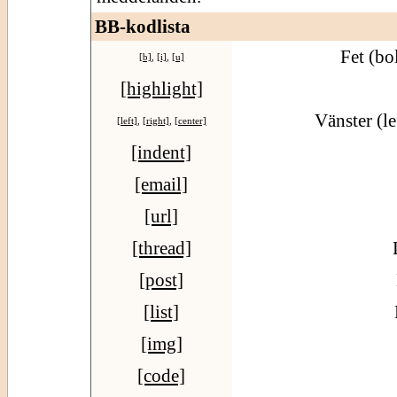
BB-kodlista
Fet (bo
[b]
,
[i]
,
[u]
[highlight]
Vänster (le
[left]
,
[right]
,
[center]
[indent]
[email]
[url]
[thread]
[post]
[list]
[img]
[code]