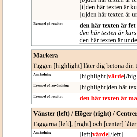
[i]den här texten är ku
[u]den här texten är u
Exempel på resultat
den här texten är fet
den här texten är kurs
den här texten är und
Markera
Taggen [highlight] låter dig betona din t
Användning
[highlight]
värde
[/hig
Exempel på användning
[highlight]den här tex
Exempel på resultat
den här texten är m
Vänster (left) / Höger (right) / Centre
Taggarna [left], [right] och [center] låte
Användning
[left]
värde
[/left]