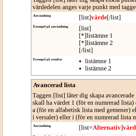
värdedelen anges varje punkt med tagge
Användning
[list]
värde
[/list]
Exempel på användning
[list]
[*]listämne 1
[*]listämne 2
[/list]
Exempel på resultat
listämne 1
listämne 2
Avancerad lista
Taggen [list] låter dig skapa avancerade l
skall ha värdet 1 (för en numrerad lista) e
a (för en alfabetisk lista med gemener) e
i versaler) eller i (för en numrerad lista
Användning
[list=
Alternativ
]
värd