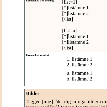
Exempel på användning
[list=1]
[*]listämne 1
[*]listämne 2
[/list]
[list=a]
[*]listämne 1
[*]listämne 2
[/list]
Exempel på resultat
listämne 1
listämne 2
listämne 1
listämne 2
Bilder
Taggen [img] låter dig infoga bilder i 