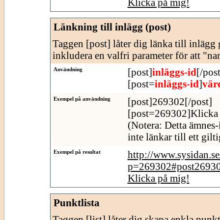
Klicka på mig!
Länkning till inlägg (post)
Taggen [post] låter dig länka till inläg
inkludera en valfri parameter för att "n
Användning
[post]
inläggs-id
[/post
[post=
inläggs-id
]
vär
Exempel på användning
[post]269302[/post]
[post=269302]Klicka 
(Notera: Detta ämnes-
inte länkar till ett gil
Exempel på resultat
http://www.sysidan.s
p=269302#post2693
Klicka på mig!
Punktlista
Taggen [list] låter dig skapa enkla punktl