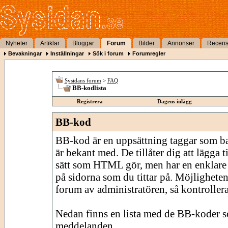
Nyheter
Artiklar
Bloggar
Forum
Bilder
Annonser
Recens
Bevakningar
Inställningar
Sök i forum
Forumregler
Sysidans forum
>
FAQ
BB-kodlista
Registrera
Dagens inlägg
BB-kod
BB-kod är en uppsättning taggar som 
är bekant med. De tillåter dig att lägga
sätt som HTML gör, men har en enklare 
på sidorna som du tittar på. Möjligheten
forum av administratören, så kontrollera 
Nedan finns en lista med de BB-koder s
meddelanden.