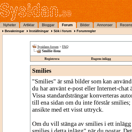
Nyheter
Artiklar
Bloggar
Forum
Bilder
Annonser
Recens
Bevakningar
Inställningar
Sök i forum
Forumregler
Sysidans forum
>
FAQ
Smilie-lista
Registrera
Dagens inlägg
Smilies
"Smilies" är små bilder som kan använda
du har använt e-post eller Internet-chat
Vissa standardsträngar konverteras autom
till ena sidan om du inte förstår smilies;
ansikte med ett visst uttryck.
Om du vill stänga av smilies i ett inläg
smilies i detta inlägg" när du postar. De