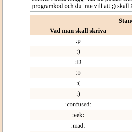
programkod och du inte vill att
;)
skall ä
Stan
Vad man skall skriva
:p
;)
:D
:o
:(
:)
:confused:
:eek:
:mad: