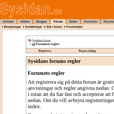
Nyheter
Artiklar
Bloggar
Forum
Bilder
Annonser
Recens
Bevakningar
Inställningar
Sök i forum
Forumregler
Sysidans forum
Forumets regler
Registrera
Dagens inlägg
Sysidans forums regler
Forumets regler
Att registrera sig på detta forum är grati
anvisningar och regler angivna nedan. O
i rutan att du har läst och accepterar att
nedan. Om du vill avbryta registreringe
index.