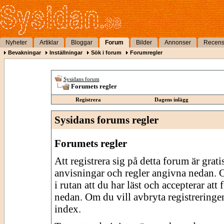
Nyheter
Artiklar
Bloggar
Forum
Bilder
Annonser
Recens
Bevakningar
Inställningar
Sök i forum
Forumregler
Sysidans forum
Forumets regler
Registrera
Dagens inlägg
Sysidans forums regler
Forumets regler
Att registrera sig på detta forum är grati
anvisningar och regler angivna nedan. O
i rutan att du har läst och accepterar att
nedan. Om du vill avbryta registreringe
index.