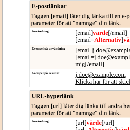
E-postlänkar
Taggen [email] låter dig länka till en e-
parameter för att "namnge" din länk.
Användning
[email]
värde
[/email]
[email=
Alternativ
]
vä
Exempel på användning
[email]j.doe@example
[email=j.doe@example.
mig[/email]
Exempel på resultat
j.doe@example.com
Klicka här för att skic
URL-hyperlänk
Taggen [url] låter dig länka till andra h
parameter för att "namnge" din länk.
Användning
[url]
värde
[/url]
[url=
Alternativ
]
värd