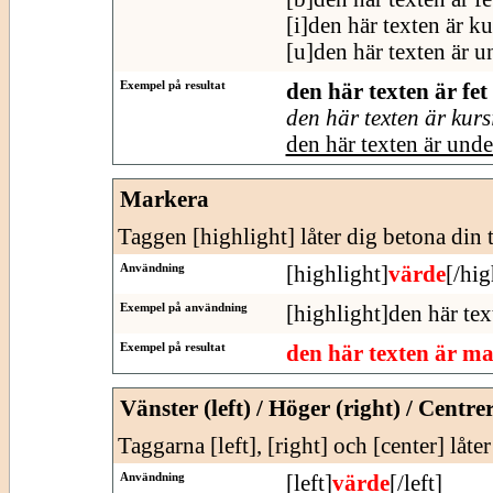
[i]den här texten är ku
[u]den här texten är u
Exempel på resultat
den här texten är fet
den här texten är kurs
den här texten är und
Markera
Taggen [highlight] låter dig betona din t
Användning
[highlight]
värde
[/hig
Exempel på användning
[highlight]den här tex
Exempel på resultat
den här texten är m
Vänster (left) / Höger (right) / Centre
Taggarna [left], [right] och [center] låte
Användning
[left]
värde
[/left]