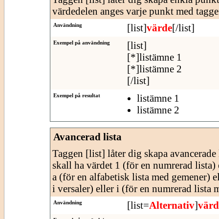
värdedelen anges varje punkt med tagge
Användning
[list]
värde
[/list]
Exempel på användning
[list]
[*]listämne 1
[*]listämne 2
[/list]
Exempel på resultat
listämne 1
listämne 2
Avancerad lista
Taggen [list] låter dig skapa avancerade l
skall ha värdet 1 (för en numrerad lista) e
a (för en alfabetisk lista med gemener) e
i versaler) eller i (för en numrerad lista
Användning
[list=
Alternativ
]
värd