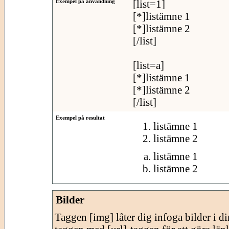
Exempel på användning
[list=1]
[*]listämne 1
[*]listämne 2
[/list]
[list=a]
[*]listämne 1
[*]listämne 2
[/list]
Exempel på resultat
listämne 1
listämne 2
listämne 1
listämne 2
Bilder
Taggen [img] låter dig infoga bilder i 