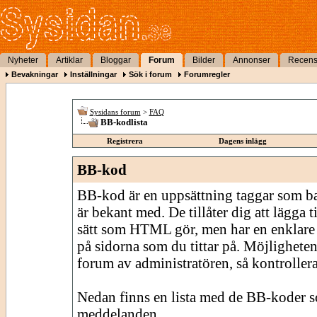
Nyheter
Artiklar
Bloggar
Forum
Bilder
Annonser
Recens
Bevakningar
Inställningar
Sök i forum
Forumregler
Sysidans forum
>
FAQ
BB-kodlista
Registrera
Dagens inlägg
BB-kod
BB-kod är en uppsättning taggar som 
är bekant med. De tillåter dig att lägga
sätt som HTML gör, men har en enklare 
på sidorna som du tittar på. Möjligheten
forum av administratören, så kontrollera 
Nedan finns en lista med de BB-koder s
meddelanden.