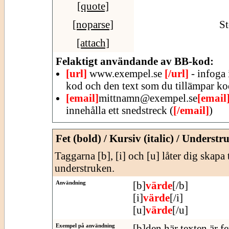
[quote]
[noparse]
St
[attach]
Felaktigt användande av BB-kod:
[url]
www.exempel.se
[/url]
- infoga 
kod och den text som du tillämpar ko
[email]
mittnamn@exempel.se
[email
innehålla ett snedstreck (
[/email]
)
Fet (bold) / Kursiv (italic) / Understr
Taggarna [b], [i] och [u] låter dig skapa 
understruken.
Användning
[b]
värde
[/b]
[i]
värde
[/i]
[u]
värde
[/u]
Exempel på användning
[b]den här texten är fe