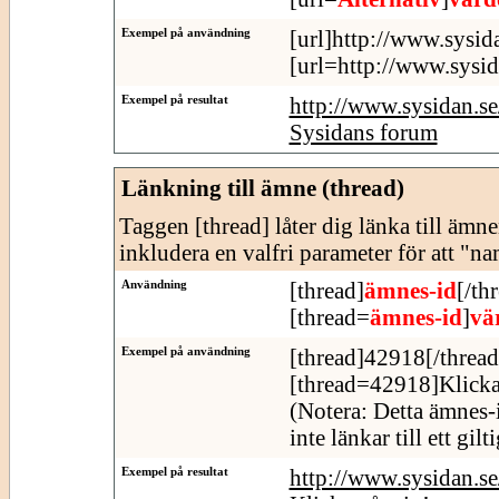
Exempel på användning
[url]http://www.sysid
[url=http://www.sysid
Exempel på resultat
http://www.sysidan.s
Sysidans forum
Länkning till ämne (thread)
Taggen [thread] låter dig länka till äm
inkludera en valfri parameter för att "n
Användning
[thread]
ämnes-id
[/th
[thread=
ämnes-id
]
vä
Exempel på användning
[thread]42918[/thread
[thread=42918]Klicka
(Notera: Detta ämnes-
inte länkar till ett gil
Exempel på resultat
http://www.sysidan.s