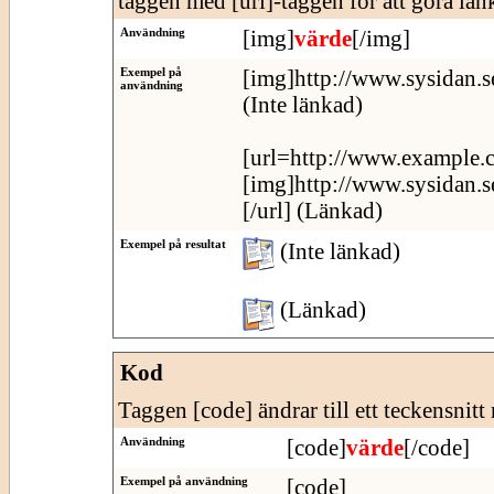
taggen med [url]-taggen för att göra länk
Användning
[img]
värde
[/img]
Exempel på
[img]http://www.sysidan.s
användning
(Inte länkad)
[url=http://www.example.
[img]http://www.sysidan.s
[/url] (Länkad)
Exempel på resultat
(Inte länkad)
(Länkad)
Kod
Taggen [code] ändrar till ett teckensnitt
Användning
[code]
värde
[/code]
Exempel på användning
[code]