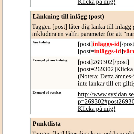
Klicka på mig!
Länkning till inlägg (post)
Taggen [post] låter dig länka till inläg
inkludera en valfri parameter för att "n
Användning
[post]
inläggs-id
[/post
[post=
inläggs-id
]
vär
Exempel på användning
[post]269302[/post]
[post=269302]Klicka 
(Notera: Detta ämnes-
inte länkar till ett gil
Exempel på resultat
http://www.sysidan.s
p=269302#post2693
Klicka på mig!
Punktlista
Taggen [list] låter dig skapa enkla punktl