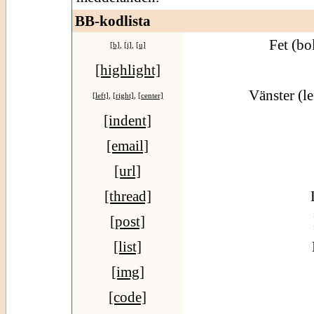
BB-kodlista
Fet (bo
[b]
,
[i]
,
[u]
[highlight]
Vänster (le
[left]
,
[right]
,
[center]
[indent]
[email]
[url]
[thread]
[post]
[list]
[img]
[code]