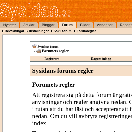
Nyheter
Artiklar
Bloggar
Forum
Bilder
Annonser
Recens
Bevakningar
Inställningar
Sök i forum
Forumregler
Sysidans forum
Forumets regler
Registrera
Dagens inlägg
Sysidans forums regler
Forumets regler
Att registrera sig på detta forum är grati
anvisningar och regler angivna nedan. O
i rutan att du har läst och accepterar att
nedan. Om du vill avbryta registreringe
index.