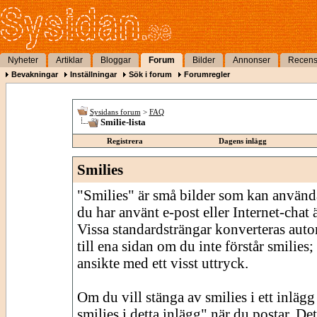
Nyheter
Artiklar
Bloggar
Forum
Bilder
Annonser
Recens
Bevakningar
Inställningar
Sök i forum
Forumregler
Sysidans forum
>
FAQ
Smilie-lista
Registrera
Dagens inlägg
Smilies
"Smilies" är små bilder som kan använda
du har använt e-post eller Internet-chat
Vissa standardsträngar konverteras autom
till ena sidan om du inte förstår smilies;
ansikte med ett visst uttryck.
Om du vill stänga av smilies i ett inläg
smilies i detta inlägg" när du postar. De