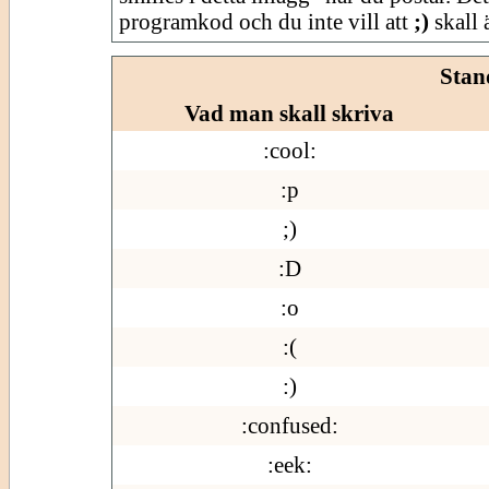
programkod och du inte vill att
;)
skall ä
Stan
Vad man skall skriva
:cool:
:p
;)
:D
:o
:(
:)
:confused:
:eek: