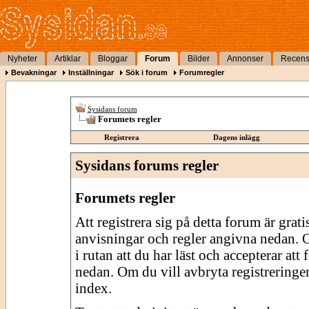
Nyheter
Artiklar
Bloggar
Forum
Bilder
Annonser
Recens
Bevakningar
Inställningar
Sök i forum
Forumregler
Sysidans forum
Forumets regler
Registrera
Dagens inlägg
Sysidans forums regler
Forumets regler
Att registrera sig på detta forum är grati
anvisningar och regler angivna nedan. O
i rutan att du har läst och accepterar att
nedan. Om du vill avbryta registreringe
index.