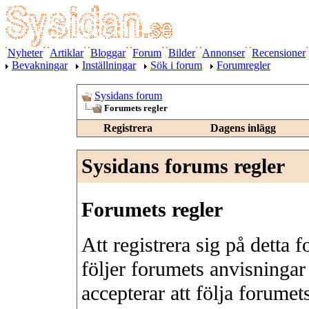
Nyheter
Artiklar
Bloggar
Forum
Bilder
Annonser
Recensioner
Bevakningar
Inställningar
Sök i forum
Forumregler
Sysidans forum
Forumets regler
Registrera
Dagens inlägg
Sysidans forums regler
Forumets regler
Att registrera sig på detta f
följer forumets anvisninga
accepterar att följa forumets