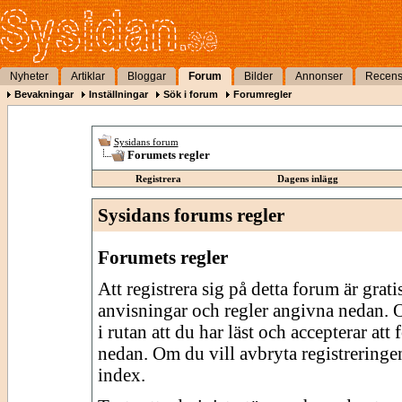
Nyheter
Artiklar
Bloggar
Forum
Bilder
Annonser
Recens
Bevakningar
Inställningar
Sök i forum
Forumregler
Sysidans forum
Forumets regler
Registrera
Dagens inlägg
Sysidans forums regler
Forumets regler
Att registrera sig på detta forum är grati
anvisningar och regler angivna nedan. O
i rutan att du har läst och accepterar att
nedan. Om du vill avbryta registreringe
index.