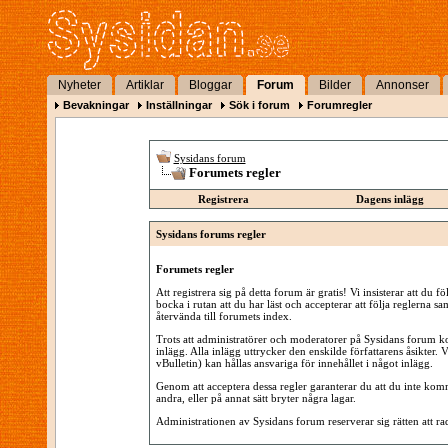
Nyheter
Artiklar
Bloggar
Forum
Bilder
Annonser
Bevakningar
Inställningar
Sök i forum
Forumregler
Sysidans forum
Forumets regler
Registrera
Dagens inlägg
Sysidans forums regler
Forumets regler
Att registrera sig på detta forum är gratis! Vi insisterar att du
bocka i rutan att du har läst och accepterar att följa reglerna 
återvända till forumets index.
Trots att administratörer och moderatorer på Sysidans forum kom
inlägg. Alla inlägg uttrycker den enskilde författarens åsikter.
vBulletin) kan hållas ansvariga för innehållet i något inlägg.
Genom att acceptera dessa regler garanterar du att du inte komm
andra, eller på annat sätt bryter några lagar.
Administrationen av Sysidans forum reserverar sig rätten att rad