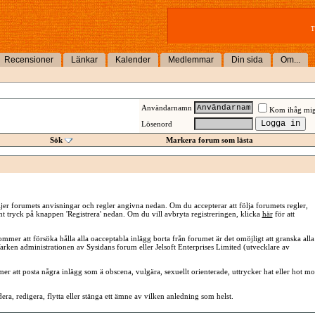
T
Recensioner
Länkar
Kalender
Medlemmar
Din sida
Om...
Användarnamn
Kom ihåg mi
Lösenord
Sök
Markera forum som lästa
 följer forumets anvisningar och regler angivna nedan. Om du accepterar att följa forumets regler,
samt tryck på knappen 'Registrera' nedan. Om du vill avbryta registreringen, klicka
här
för att
mer att försöka hålla alla oacceptabla inlägg borta från forumet är det omöjligt att granska alla
 Varken administrationen av Sysidans forum eller Jelsoft Enterprises Limited (utvecklare av
er att posta några inlägg som ä obscena, vulgära, sexuellt orienterade, uttrycker hat eller hot mo
era, redigera, flytta eller stänga ett ämne av vilken anledning som helst.