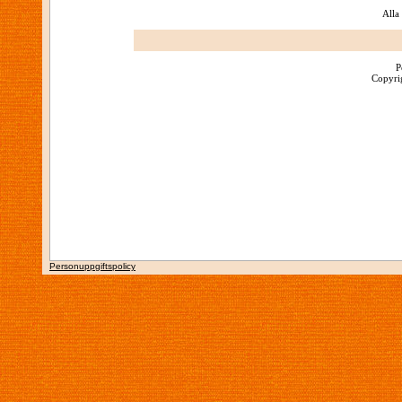
Alla
P
Copyrig
Personuppgiftspolicy