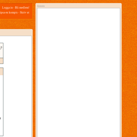
Annons
Logga in
-
Bli medlem!
ipsa en kompis
-
Skriv ut
g?
t