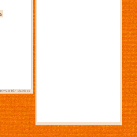
p
nityLib
från
Mainloop