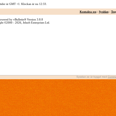
 tider är GMT +1. Klockan är nu
12:33
.
Kontakta oss
-
Sysidan
-
Top
owered by vBulletin® Version 3.8.8
ht ©2000 - 2026, Jelsoft Enterprises Ltd.
Sysidan.se är byggd med
Commu