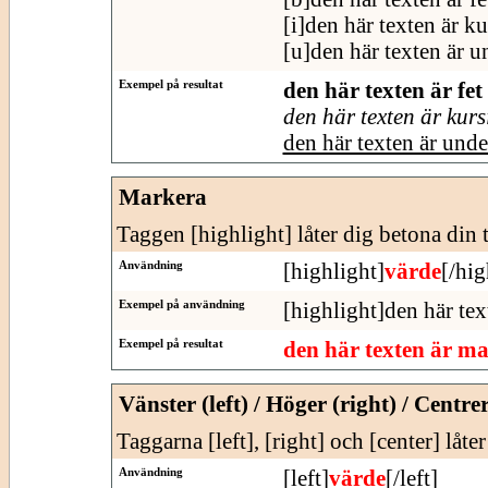
[i]den här texten är ku
[u]den här texten är u
Exempel på resultat
den här texten är fet
den här texten är kurs
den här texten är und
Markera
Taggen [highlight] låter dig betona din t
Användning
[highlight]
värde
[/hig
Exempel på användning
[highlight]den här tex
Exempel på resultat
den här texten är m
Vänster (left) / Höger (right) / Centre
Taggarna [left], [right] och [center] låte
Användning
[left]
värde
[/left]