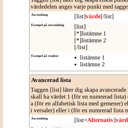
värdedelen anges varje punkt med tagge
Användning
[list]
värde
[/list]
Exempel på användning
[list]
[*]listämne 1
[*]listämne 2
[/list]
Exempel på resultat
listämne 1
listämne 2
Avancerad lista
Taggen [list] låter dig skapa avancerade l
skall ha värdet 1 (för en numrerad lista) e
a (för en alfabetisk lista med gemener) e
i versaler) eller i (för en numrerad lista
Användning
[list=
Alternativ
]
värd