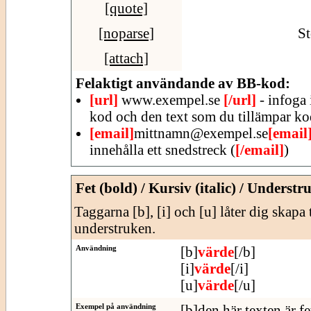
[quote]
[noparse]
St
[attach]
Felaktigt användande av BB-kod:
[url]
www.exempel.se
[/url]
- infoga 
kod och den text som du tillämpar ko
[email]
mittnamn@exempel.se
[email
innehålla ett snedstreck (
[/email]
)
Fet (bold) / Kursiv (italic) / Understr
Taggarna [b], [i] och [u] låter dig skapa 
understruken.
Användning
[b]
värde
[/b]
[i]
värde
[/i]
[u]
värde
[/u]
Exempel på användning
[b]den här texten är fe