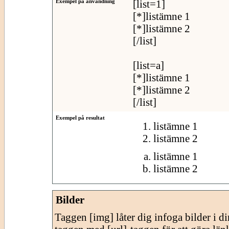
Exempel på användning
[list=1]
[*]listämne 1
[*]listämne 2
[/list]
[list=a]
[*]listämne 1
[*]listämne 2
[/list]
Exempel på resultat
listämne 1
listämne 2
listämne 1
listämne 2
Bilder
Taggen [img] låter dig infoga bilder i 