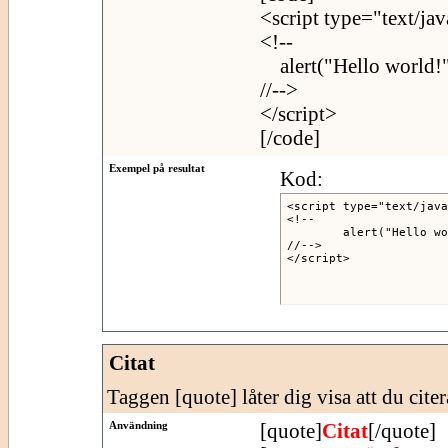
<script type="text/jav
<!--
alert("Hello world!"
//-->
</script>
[/code]
Exempel på resultat
Kod:
<script type="text/java
<!--

	alert("Hello world!");

//-->

</script>
Citat
Taggen [quote] låter dig visa att du citer
Användning
[quote]
Citat
[/quote]