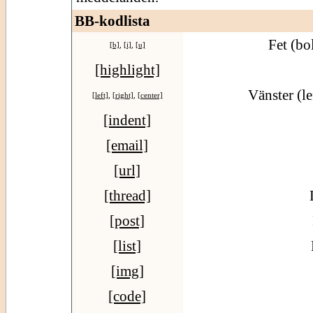
BB-kodlista
Fet (bo
[b]
,
[i]
,
[u]
[highlight]
Vänster (le
[left]
,
[right]
,
[center]
[indent]
[email]
[url]
[thread]
[post]
[list]
[img]
[code]