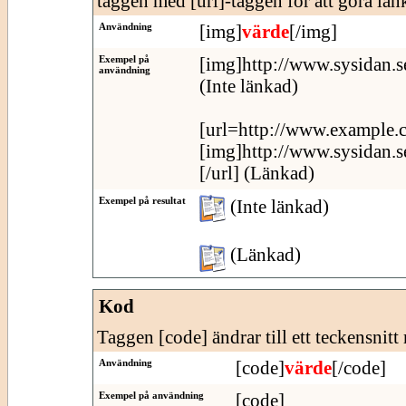
taggen med [url]-taggen för att göra länk
Användning
[img]
värde
[/img]
Exempel på
[img]http://www.sysidan.s
användning
(Inte länkad)
[url=http://www.example.
[img]http://www.sysidan.s
[/url] (Länkad)
Exempel på resultat
(Inte länkad)
(Länkad)
Kod
Taggen [code] ändrar till ett teckensnitt
Användning
[code]
värde
[/code]
Exempel på användning
[code]