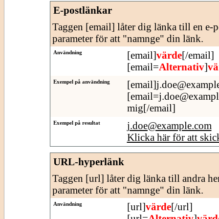
E-postlänkar
Taggen [email] låter dig länka till en e-
parameter för att "namnge" din länk.
Användning
[email]
värde
[/email]
[email=
Alternativ
]
vä
Exempel på användning
[email]j.doe@example
[email=j.doe@example.
mig[/email]
Exempel på resultat
j.doe@example.com
Klicka här för att skic
URL-hyperlänk
Taggen [url] låter dig länka till andra h
parameter för att "namnge" din länk.
Användning
[url]
värde
[/url]
[url=
Alternativ
]
värd