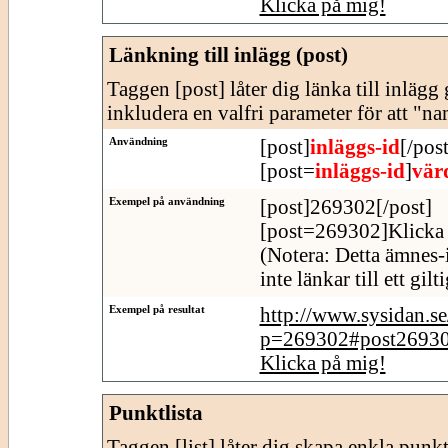
Klicka på mig!
Länkning till inlägg (post)
Taggen [post] låter dig länka till inläg
inkludera en valfri parameter för att "n
Användning
[post]
inläggs-id
[/post
[post=
inläggs-id
]
vär
Exempel på användning
[post]269302[/post]
[post=269302]Klicka 
(Notera: Detta ämnes-
inte länkar till ett gil
Exempel på resultat
http://www.sysidan.s
p=269302#post2693
Klicka på mig!
Punktlista
Taggen [list] låter dig skapa enkla punktl