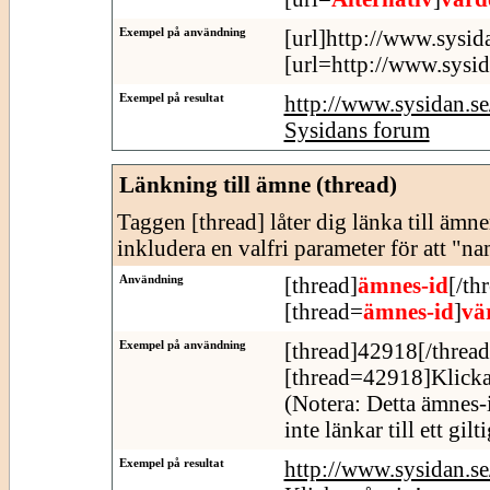
Exempel på användning
[url]http://www.sysid
[url=http://www.sysid
Exempel på resultat
http://www.sysidan.s
Sysidans forum
Länkning till ämne (thread)
Taggen [thread] låter dig länka till äm
inkludera en valfri parameter för att "n
Användning
[thread]
ämnes-id
[/th
[thread=
ämnes-id
]
vä
Exempel på användning
[thread]42918[/thread
[thread=42918]Klicka
(Notera: Detta ämnes-
inte länkar till ett gil
Exempel på resultat
http://www.sysidan.s