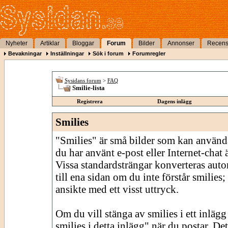
Nyheter
Artiklar
Bloggar
Forum
Bilder
Annonser
Recens
Bevakningar
Inställningar
Sök i forum
Forumregler
Sysidans forum
>
FAQ
Smilie-lista
Registrera
Dagens inlägg
Smilies
"Smilies" är små bilder som kan använda
du har använt e-post eller Internet-chat
Vissa standardsträngar konverteras autom
till ena sidan om du inte förstår smilies;
ansikte med ett visst uttryck.
Om du vill stänga av smilies i ett inläg
smilies i detta inlägg" när du postar. De