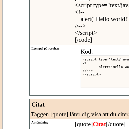
<script type="text/jav
<!--
alert("Hello world!"
//-->
</script>
[/code]
Exempel på resultat
Kod:
<script type="text/java
<!--

	alert("Hello world!");

//-->

</script>
Citat
Taggen [quote] låter dig visa att du citer
Användning
[quote]
Citat
[/quote]