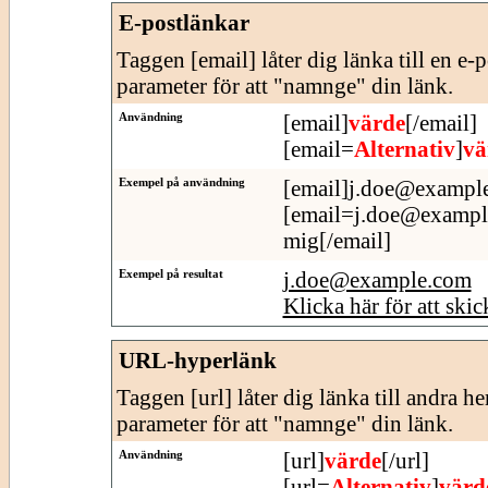
E-postlänkar
Taggen [email] låter dig länka till en e-
parameter för att "namnge" din länk.
Användning
[email]
värde
[/email]
[email=
Alternativ
]
vä
Exempel på användning
[email]j.doe@example
[email=j.doe@example.
mig[/email]
Exempel på resultat
j.doe@example.com
Klicka här för att skic
URL-hyperlänk
Taggen [url] låter dig länka till andra h
parameter för att "namnge" din länk.
Användning
[url]
värde
[/url]
[url=
Alternativ
]
värd