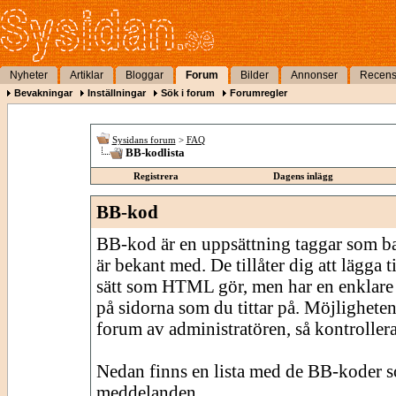
Nyheter
Artiklar
Bloggar
Forum
Bilder
Annonser
Recens
Bevakningar
Inställningar
Sök i forum
Forumregler
Sysidans forum
>
FAQ
BB-kodlista
Registrera
Dagens inlägg
BB-kod
BB-kod är en uppsättning taggar som 
är bekant med. De tillåter dig att lägga
sätt som HTML gör, men har en enklare 
på sidorna som du tittar på. Möjligheten
forum av administratören, så kontrollera 
Nedan finns en lista med de BB-koder s
meddelanden.