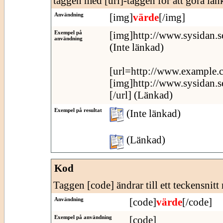
taggen med [url]-taggen för att göra länk
Användning
[img]
värde
[/img]
Exempel på
[img]http://www.sysidan.s
användning
(Inte länkad)
[url=http://www.example.
[img]http://www.sysidan.s
[/url] (Länkad)
Exempel på resultat
(Inte länkad)
(Länkad)
Kod
Taggen [code] ändrar till ett teckensnitt
Användning
[code]
värde
[/code]
Exempel på användning
[code]