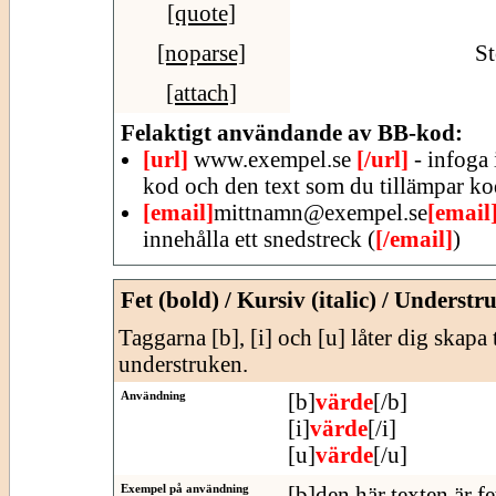
[quote]
[noparse]
St
[attach]
Felaktigt användande av BB-kod:
[url]
www.exempel.se
[/url]
- infoga 
kod och den text som du tillämpar ko
[email]
mittnamn@exempel.se
[email
innehålla ett snedstreck (
[/email]
)
Fet (bold) / Kursiv (italic) / Understr
Taggarna [b], [i] och [u] låter dig skapa 
understruken.
Användning
[b]
värde
[/b]
[i]
värde
[/i]
[u]
värde
[/u]
Exempel på användning
[b]den här texten är fe