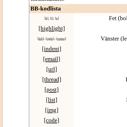
BB-kodlista
Fet (bo
[b]
,
[i]
,
[u]
[highlight]
Vänster (le
[left]
,
[right]
,
[center]
[indent]
[email]
[url]
[thread]
[post]
[list]
[img]
[code]