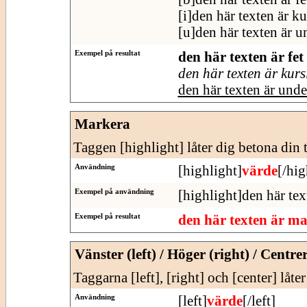
[i]den här texten är ku
[u]den här texten är u
Exempel på resultat
den här texten är fet
den här texten är kurs
den här texten är und
Markera
Taggen [highlight] låter dig betona din t
Användning
[highlight]
värde
[/hig
Exempel på användning
[highlight]den här tex
Exempel på resultat
den här texten är m
Vänster (left) / Höger (right) / Centre
Taggarna [left], [right] och [center] låte
Användning
[left]
värde
[/left]