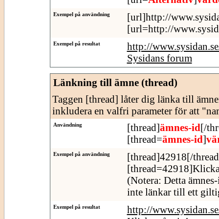
Exempel på användning
[url]http://www.sysid
[url=http://www.sysid
Exempel på resultat
http://www.sysidan.s
Sysidans forum
Länkning till ämne (thread)
Taggen [thread] låter dig länka till äm
inkludera en valfri parameter för att "n
Användning
[thread]
ämnes-id
[/th
[thread=
ämnes-id
]
vä
Exempel på användning
[thread]42918[/thread
[thread=42918]Klicka
(Notera: Detta ämnes-
inte länkar till ett gil
Exempel på resultat
http://www.sysidan.s