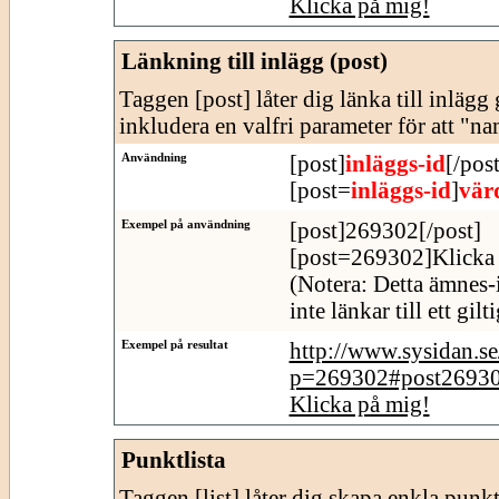
Klicka på mig!
Länkning till inlägg (post)
Taggen [post] låter dig länka till inläg
inkludera en valfri parameter för att "n
Användning
[post]
inläggs-id
[/post
[post=
inläggs-id
]
vär
Exempel på användning
[post]269302[/post]
[post=269302]Klicka 
(Notera: Detta ämnes-
inte länkar till ett gil
Exempel på resultat
http://www.sysidan.s
p=269302#post2693
Klicka på mig!
Punktlista
Taggen [list] låter dig skapa enkla punktl