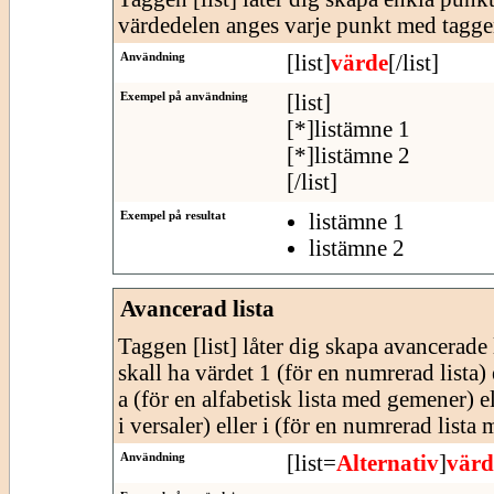
värdedelen anges varje punkt med tagge
Användning
[list]
värde
[/list]
Exempel på användning
[list]
[*]listämne 1
[*]listämne 2
[/list]
Exempel på resultat
listämne 1
listämne 2
Avancerad lista
Taggen [list] låter dig skapa avancerade l
skall ha värdet 1 (för en numrerad lista) e
a (för en alfabetisk lista med gemener) e
i versaler) eller i (för en numrerad lista
Användning
[list=
Alternativ
]
värd