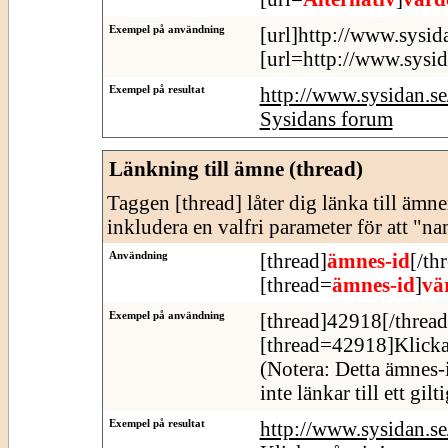
Exempel på användning
[url]http://www.sysid
[url=http://www.sysid
Exempel på resultat
http://www.sysidan.s
Sysidans forum
Länkning till ämne (thread)
Taggen [thread] låter dig länka till äm
inkludera en valfri parameter för att "n
Användning
[thread]
ämnes-id
[/th
[thread=
ämnes-id
]
vä
Exempel på användning
[thread]42918[/thread
[thread=42918]Klicka
(Notera: Detta ämnes-
inte länkar till ett gil
Exempel på resultat
http://www.sysidan.s