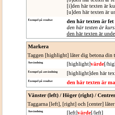
[i]den här texten är ku
[u]den här texten är u
Exempel på resultat
den här texten är fet
den här texten är kurs
den här texten är und
Markera
Taggen [highlight] låter dig betona din t
Användning
[highlight]
värde
[/hig
Exempel på användning
[highlight]den här tex
Exempel på resultat
den här texten är m
Vänster (left) / Höger (right) / Centre
Taggarna [left], [right] och [center] låte
Användning
[left]
värde
[/left]