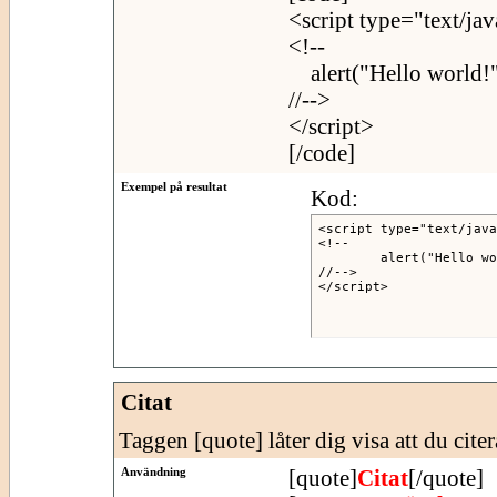
<script type="text/jav
<!--
alert("Hello world!"
//-->
</script>
[/code]
Exempel på resultat
Kod:
<script type="text/java
<!--

	alert("Hello world!");

//-->

</script>
Citat
Taggen [quote] låter dig visa att du citer
Användning
[quote]
Citat
[/quote]