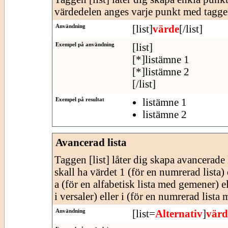
värdedelen anges varje punkt med tagge
Användning
[list]
värde
[/list]
Exempel på användning
[list]
[*]listämne 1
[*]listämne 2
[/list]
Exempel på resultat
listämne 1
listämne 2
Avancerad lista
Taggen [list] låter dig skapa avancerade l
skall ha värdet 1 (för en numrerad lista) e
a (för en alfabetisk lista med gemener) e
i versaler) eller i (för en numrerad lista
Användning
[list=
Alternativ
]
värd