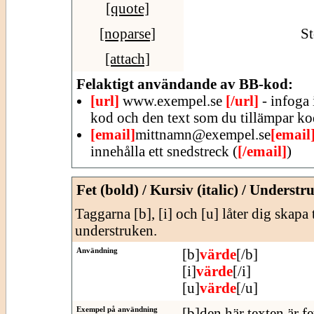
[quote]
[noparse]
St
[attach]
Felaktigt användande av BB-kod:
[url]
www.exempel.se
[/url]
- infoga 
kod och den text som du tillämpar ko
[email]
mittnamn@exempel.se
[email
innehålla ett snedstreck (
[/email]
)
Fet (bold) / Kursiv (italic) / Understr
Taggarna [b], [i] och [u] låter dig skapa 
understruken.
Användning
[b]
värde
[/b]
[i]
värde
[/i]
[u]
värde
[/u]
Exempel på användning
[b]den här texten är fe