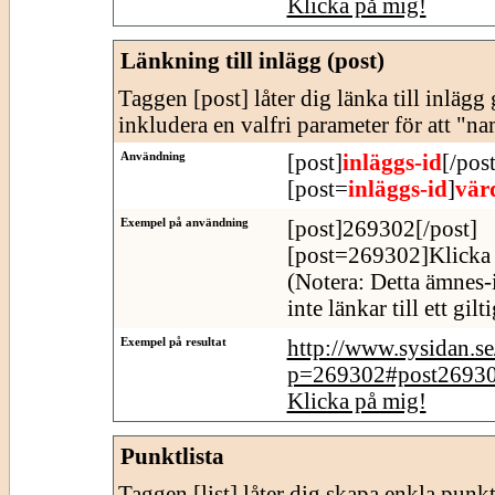
Klicka på mig!
Länkning till inlägg (post)
Taggen [post] låter dig länka till inläg
inkludera en valfri parameter för att "n
Användning
[post]
inläggs-id
[/post
[post=
inläggs-id
]
vär
Exempel på användning
[post]269302[/post]
[post=269302]Klicka 
(Notera: Detta ämnes-
inte länkar till ett gil
Exempel på resultat
http://www.sysidan.s
p=269302#post2693
Klicka på mig!
Punktlista
Taggen [list] låter dig skapa enkla punktl