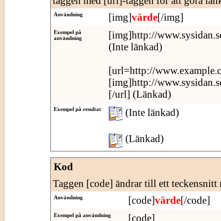
taggen med [url]-taggen för att göra länk
Användning
[img]
värde
[/img]
Exempel på
[img]http://www.sysidan.s
användning
(Inte länkad)
[url=http://www.example.
[img]http://www.sysidan.s
[/url] (Länkad)
Exempel på resultat
(Inte länkad)
(Länkad)
Kod
Taggen [code] ändrar till ett teckensnitt
Användning
[code]
värde
[/code]
Exempel på användning
[code]