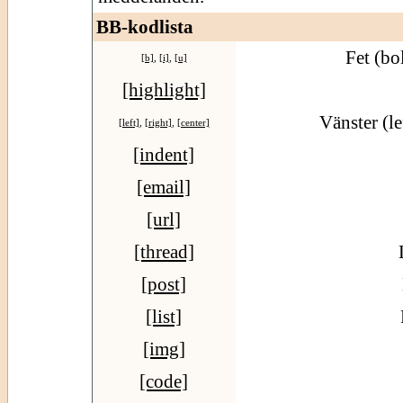
BB-kodlista
Fet (bo
[b]
,
[i]
,
[u]
[highlight]
Vänster (le
[left]
,
[right]
,
[center]
[indent]
[email]
[url]
[thread]
[post]
[list]
[img]
[code]