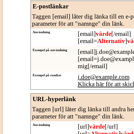
E-postlänkar
Taggen [email] låter dig länka till en e-
parameter för att "namnge" din länk.
Användning
[email]
värde
[/email]
[email=
Alternativ
]
vä
Exempel på användning
[email]j.doe@example
[email=j.doe@example.
mig[/email]
Exempel på resultat
j.doe@example.com
Klicka här för att skic
URL-hyperlänk
Taggen [url] låter dig länka till andra h
parameter för att "namnge" din länk.
Användning
[url]
värde
[/url]
[url=
Alternativ
]
värd