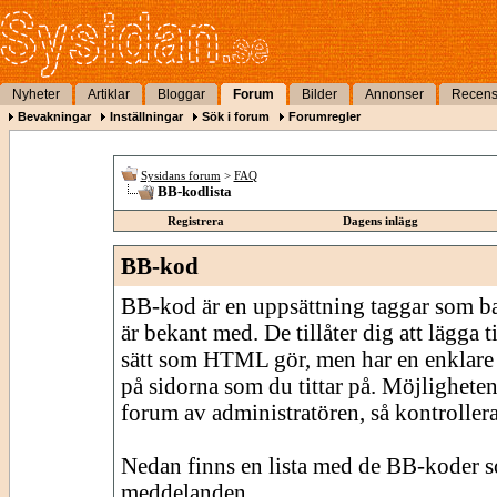
Nyheter
Artiklar
Bloggar
Forum
Bilder
Annonser
Recens
Bevakningar
Inställningar
Sök i forum
Forumregler
Sysidans forum
>
FAQ
BB-kodlista
Registrera
Dagens inlägg
BB-kod
BB-kod är en uppsättning taggar som 
är bekant med. De tillåter dig att lägga
sätt som HTML gör, men har en enklare 
på sidorna som du tittar på. Möjligheten
forum av administratören, så kontrollera 
Nedan finns en lista med de BB-koder s
meddelanden.