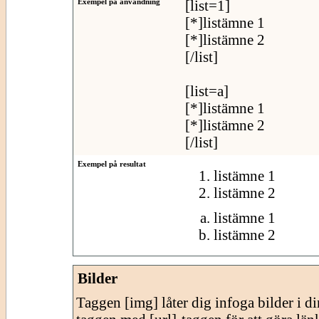
Exempel på användning
[list=1]
[*]listämne 1
[*]listämne 2
[/list]
[list=a]
[*]listämne 1
[*]listämne 2
[/list]
Exempel på resultat
listämne 1
listämne 2
listämne 1
listämne 2
Bilder
Taggen [img] låter dig infoga bilder i 