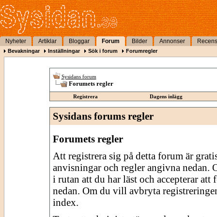
Nyheter
Artiklar
Bloggar
Forum
Bilder
Annonser
Recens
Bevakningar
Inställningar
Sök i forum
Forumregler
Sysidans forum
Forumets regler
Registrera
Dagens inlägg
Sysidans forums regler
Forumets regler
Att registrera sig på detta forum är grati
anvisningar och regler angivna nedan. O
i rutan att du har läst och accepterar att
nedan. Om du vill avbryta registreringe
index.