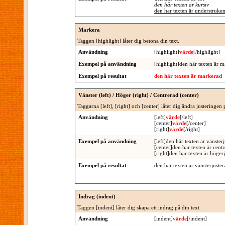
den här texten är kursiv
den här texten är understruke
Markera
Taggen [highlight] låter dig betona din text.
Användning
[highlight]
värde
[/highlight]
Exempel på användning
[highlight]den här texten är m
Exempel på resultat
den här texten är markerad
Vänster (left) / Höger (right) / Centrerad (center)
Taggarna [left], [right] och [center] låter dig ändra justeringen 
Användning
[left]
värde
[/left]
[center]
värde
[/center]
[right]
värde
[/right]
Exempel på användning
[left]den här texten är vänsterj
[center]den här texten är centr
[right]den här texten är högerj
Exempel på resultat
den här texten är vänsterjuster
Indrag (indent)
Taggen [indent] låter dig skapa ett indrag på din text.
Användning
[indent]
värde
[/indent]