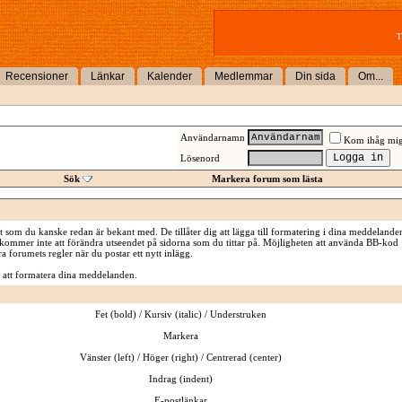
T
Recensioner
Länkar
Kalender
Medlemmar
Din sida
Om...
Användarnamn
Kom ihåg mi
Lösenord
Sök
Markera forum som lästa
om du kanske redan är bekant med. De tillåter dig att lägga till formatering i dina meddelande
mmer inte att förändra utseendet på sidorna som du tittar på. Möjligheten att använda BB-kod
ra forumets regler när du postar ett nytt inlägg.
 att formatera dina meddelanden.
Fet (bold) / Kursiv (italic) / Understruken
Markera
Vänster (left) / Höger (right) / Centrerad (center)
Indrag (indent)
E-postlänkar