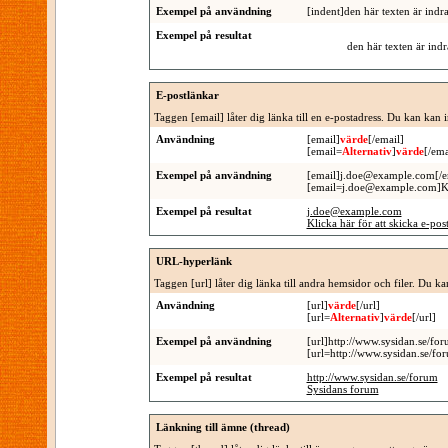
Exempel på användning
[indent]den här texten är indr
Exempel på resultat
den här texten är ind
E-postlänkar
Taggen [email] låter dig länka till en e-postadress. Du kan kan 
Användning
[email]
värde
[/email]
[email=
Alternativ
]
värde
[/ema
Exempel på användning
[email]j.doe@example.com[/e
[email=j.doe@example.com]Klick
Exempel på resultat
j.doe@example.com
Klicka här för att skicka e-post
URL-hyperlänk
Taggen [url] låter dig länka till andra hemsidor och filer. Du k
Användning
[url]
värde
[/url]
[url=
Alternativ
]
värde
[/url]
Exempel på användning
[url]http://www.sysidan.se/for
[url=http://www.sysidan.se/fo
Exempel på resultat
http://www.sysidan.se/forum
Sysidans forum
Länkning till ämne (thread)