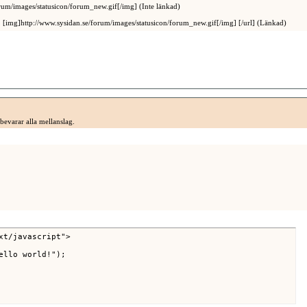
rum/images/statusicon/forum_new.gif[/img] (Inte länkad)
[img]http://www.sysidan.se/forum/images/statusicon/forum_new.gif[/img] [/url] (Länkad)
bevarar alla mellanslag.
xt/javascript">
