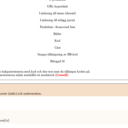
URL-hyperlänk
Länkning till ämne (thread)
Länkning till inlägg (post)
Punktlista / Avancerad lista
Bilder
Kod
Citat
Stoppa tillämpning av BB-kod
Bifogad fil
an hakparenteserna med kod och den text som du tillämpar koden på.
renteserna måste innehålla ett snedstreck (
[/email]
)
kursiv (italic) och understruken.
ken[/u]