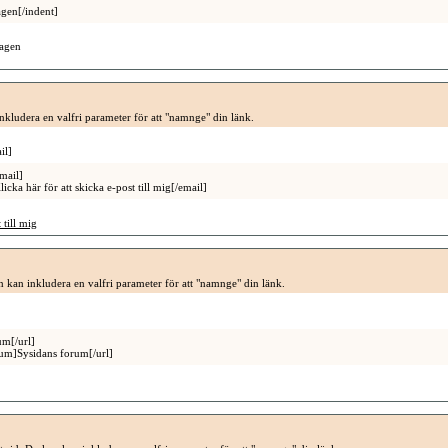
agen[/indent]
ragen
inkludera en valfri parameter för att "namnge" din länk.
il]
mail]
a här för att skicka e-post till mig[/email]
 till mig
an kan inkludera en valfri parameter för att "namnge" din länk.
um[/url]
rum]Sysidans forum[/url]