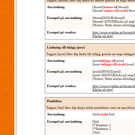
Taggen [thread] låter dig länka till ämnen genom att ange ämnet
Användning
[thread]
ämnes-id
[/thread]
[thread=
ämnes-id
]
värde
[/thre
Exempel på användning
[thread]42918[/thread]
[thread=42918]Klicka på mig!
(Notera: Detta ämnes-id/inläggs
Exempel på resultat
http://www.sysidan.se/forum/
Klicka på mig!
Länkning till inlägg (post)
Taggen [post] låter dig länka till inlägg genom att ange inlägge
Användning
[post]
inläggs-id
[/post]
[post=
inläggs-id
]
värde
[/post]
Exempel på användning
[post]269302[/post]
[post=269302]Klicka på mig![
(Notera: Detta ämnes-id/inläggs
Exempel på resultat
http://www.sysidan.se/forum
Klicka på mig!
Punktlista
Taggen [list] låter dig skapa enkla punktlistor utan att specific
Användning
[list]
värde
[/list]
Exempel på användning
[list]
[*]listämne 1
[*]listämne 2
[/list]