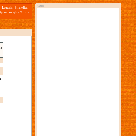
Annons
Logga in
-
Bli medlem!
ipsa en kompis
-
Skriv ut
g?
n