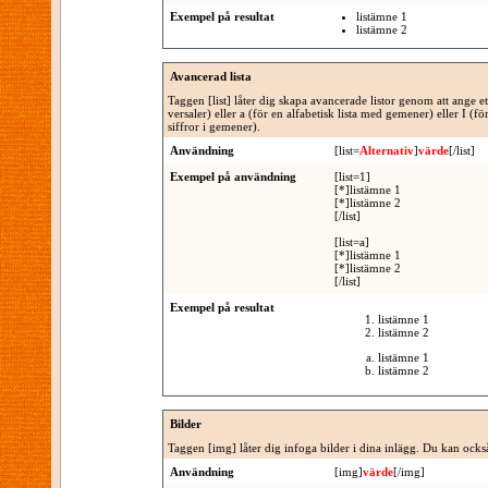
Exempel på resultat
listämne 1
listämne 2
Avancerad lista
Taggen [list] låter dig skapa avancerade listor genom att ange ett 
versaler) eller a (för en alfabetisk lista med gemener) eller I (
siffror i gemener).
Användning
[list=
Alternativ
]
värde
[/list]
Exempel på användning
[list=1]
[*]listämne 1
[*]listämne 2
[/list]
[list=a]
[*]listämne 1
[*]listämne 2
[/list]
Exempel på resultat
listämne 1
listämne 2
listämne 1
listämne 2
Bilder
Taggen [img] låter dig infoga bilder i dina inlägg. Du kan ocks
Användning
[img]
värde
[/img]