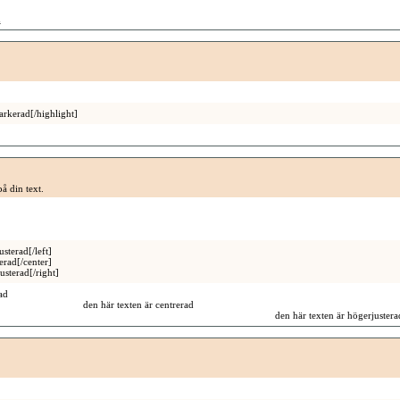
n
arkerad[/highlight]
på din text.
usterad[/left]
erad[/center]
usterad[/right]
ad
den här texten är centrerad
den här texten är högerjustera