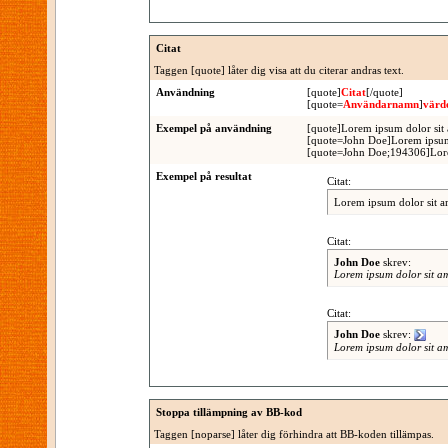
Citat
Taggen [quote] låter dig visa att du citerar andras text.
Användning
[quote]
Citat
[/quote]
[quote=
Användarnamn
]
värd
Exempel på användning
[quote]Lorem ipsum dolor sit 
[quote=John Doe]Lorem ipsum 
[quote=John Doe;194306]Lorem
Exempel på resultat
Citat:
Lorem ipsum dolor sit a
Citat:
John Doe
skrev:
Lorem ipsum dolor sit a
Citat:
John Doe
skrev:
Lorem ipsum dolor sit a
Stoppa tillämpning av BB-kod
Taggen [noparse] låter dig förhindra att BB-koden tillämpas.