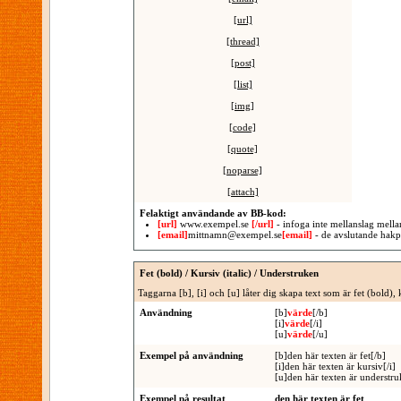
[url]
[thread]
[post]
[list]
[img]
[code]
[quote]
[noparse]
[attach]
Felaktigt användande av BB-kod:
[url]
www.exempel.se
[/url]
- infoga inte mellanslag mell
[email]
mittnamn@exempel.se
[email]
- de avslutande hakpa
Fet (bold) / Kursiv (italic) / Understruken
Taggarna [b], [i] och [u] låter dig skapa text som är fet (bold), 
Användning
[b]
värde
[/b]
[i]
värde
[/i]
[u]
värde
[/u]
Exempel på användning
[b]den här texten är fet[/b]
[i]den här texten är kursiv[/i]
[u]den här texten är understru
Exempel på resultat
den här texten är fet