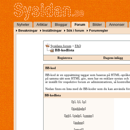
Nyheter
Artiklar
Bloggar
Forum
Bilder
Annonser
Bevakningar
Inställningar
Sök i forum
Forumregler
Sysidans forum
>
FAQ
BB-kodlista
Registrera
Dagens inlägg
BB-kod
BB-kod är en uppsättning taggar som baseras på HTML-språket s
på samma sätt som HTML gör, men har en enklare syntax och ko
är inställt för respektive forum av administratören, så kontrolle
Nedan finns en lista med de BB-koder som du kan använda för
BB-kodlista
[b]
,
[i]
,
[u]
[highlight]
[left]
,
[right]
,
[center]
[indent]
[email]