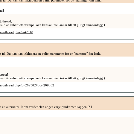
s id. Du kan kan inkludera en valfri parameter för att "namnge" din länk.
ad]
[/thread]
-id är enbart ett exempel och kanske inte länkar till ett giltigt ämne/inlägg.)
showthread.php?t=42918
ts id. Du kan kan inkludera en valfri parameter för att "namnge" din länk.
/post]
-id är enbart ett exempel och kanske inte länkar till ett giltigt ämne/inlägg.)
/showthread.php?p=269302#post269302
era ett alternativ. Inom värdedelen anges varje punkt med taggen [*].