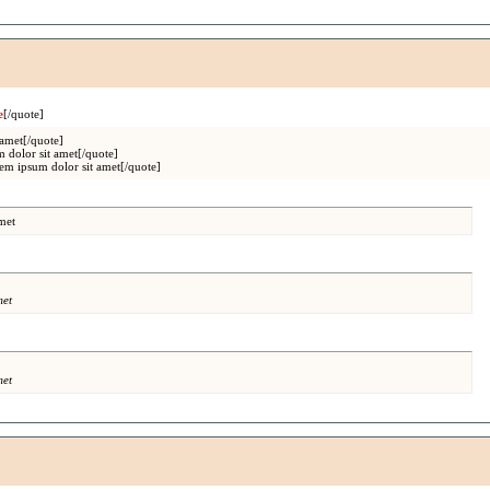
e
[/quote]
amet[/quote]
dolor sit amet[/quote]
 ipsum dolor sit amet[/quote]
met
met
met