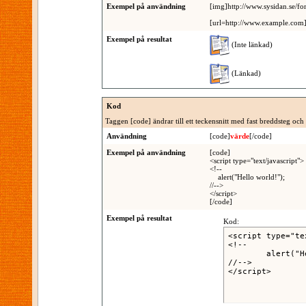
Exempel på användning
[img]http://www.sysidan.se/fo
[url=http://www.example.com] 
Exempel på resultat
(Inte länkad)
(Länkad)
Kod
Taggen [code] ändrar till ett teckensnitt med fast breddsteg och 
Användning
[code]
värde
[/code]
Exempel på användning
[code]
<script type="text/javascript">
<!--
alert("Hello world!");
//-->
</script>
[/code]
Exempel på resultat
Kod:
<script type="te
<!--

	alert("Hello world!");

//-->

</script>