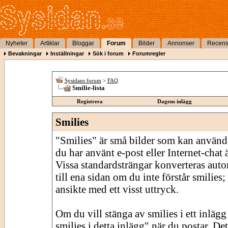
Nyheter
Artiklar
Bloggar
Forum
Bilder
Annonser
Recens
Bevakningar
Inställningar
Sök i forum
Forumregler
Sysidans forum
>
FAQ
Smilie-lista
Registrera
Dagens inlägg
Smilies
"Smilies" är små bilder som kan använda
du har använt e-post eller Internet-chat
Vissa standardsträngar konverteras autom
till ena sidan om du inte förstår smilies;
ansikte med ett visst uttryck.
Om du vill stänga av smilies i ett inläg
smilies i detta inlägg" när du postar. De