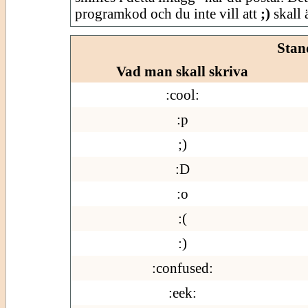
programkod och du inte vill att
;)
skall ä
Stan
Vad man skall skriva
:cool:
:p
;)
:D
:o
:(
:)
:confused:
:eek: