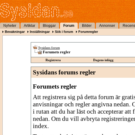
Nyheter
Artiklar
Bloggar
Forum
Bilder
Annonser
Recens
Bevakningar
Inställningar
Sök i forum
Forumregler
Sysidans forum
Forumets regler
Registrera
Dagens inlägg
Sysidans forums regler
Forumets regler
Att registrera sig på detta forum är grati
anvisningar och regler angivna nedan. O
i rutan att du har läst och accepterar att
nedan. Om du vill avbryta registreringe
index.