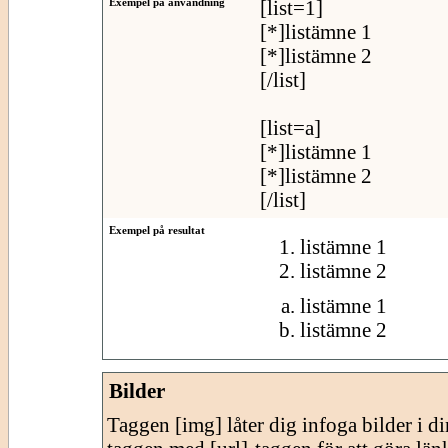
Exempel på användning
[list=1]
[*]listämne 1
[*]listämne 2
[/list]
[list=a]
[*]listämne 1
[*]listämne 2
[/list]
Exempel på resultat
listämne 1
listämne 2
listämne 1
listämne 2
Bilder
Taggen [img] låter dig infoga bilder i 