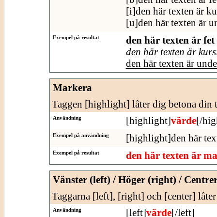
[i]den här texten är ku
[u]den här texten är u
Exempel på resultat
den här texten är fet
den här texten är kurs
den här texten är und
Markera
Taggen [highlight] låter dig betona din t
Användning
[highlight]
värde
[/hig
Exempel på användning
[highlight]den här tex
Exempel på resultat
den här texten är m
Vänster (left) / Höger (right) / Centre
Taggarna [left], [right] och [center] låte
Användning
[left]
värde
[/left]