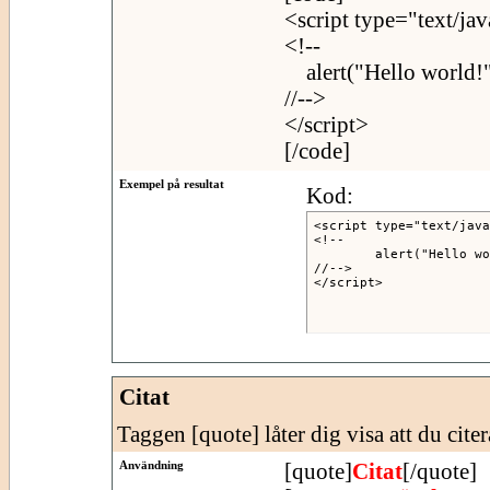
<script type="text/jav
<!--
alert("Hello world!"
//-->
</script>
[/code]
Exempel på resultat
Kod:
<script type="text/java
<!--

	alert("Hello world!");

//-->

</script>
Citat
Taggen [quote] låter dig visa att du citer
Användning
[quote]
Citat
[/quote]