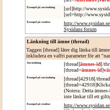
Exempel på användning
[url]http://www.sysid
[url=http://www.sysid
Exempel på resultat
http://www.sysidan.s
Sysidans forum
Länkning till ämne (thread)
Taggen [thread] låter dig länka till äm
inkludera en valfri parameter för att "n
Användning
[thread]
ämnes-id
[/th
[thread=
ämnes-id
]
vä
Exempel på användning
[thread]42918[/thread
[thread=42918]Klicka
(Notera: Detta ämnes-
inte länkar till ett gil
Exempel på resultat
http://www.sysidan.s