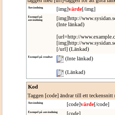
taggen med [url]-taggen för att göra länk
Användning
[img]
värde
[/img]
Exempel på
[img]http://www.sysidan.s
användning
(Inte länkad)
[url=http://www.example.
[img]http://www.sysidan.s
[/url] (Länkad)
Exempel på resultat
(Inte länkad)
(Länkad)
Kod
Taggen [code] ändrar till ett teckensnitt
Användning
[code]
värde
[/code]
Exempel på användning
[code]