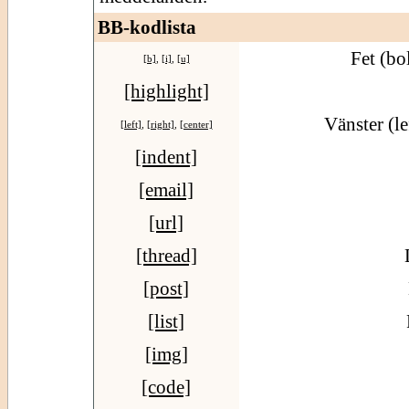
BB-kodlista
Fet (bo
[b]
,
[i]
,
[u]
[highlight]
Vänster (le
[left]
,
[right]
,
[center]
[indent]
[email]
[url]
[thread]
[post]
[list]
[img]
[code]