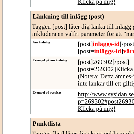
Klicka på mig!
Länkning till inlägg (post)
Taggen [post] låter dig länka till inläg
inkludera en valfri parameter för att "n
Användning
[post]
inläggs-id
[/post
[post=
inläggs-id
]
vär
Exempel på användning
[post]269302[/post]
[post=269302]Klicka 
(Notera: Detta ämnes-
inte länkar till ett gil
Exempel på resultat
http://www.sysidan.s
p=269302#post2693
Klicka på mig!
Punktlista
Taggen [list] låter dig skapa enkla punktl