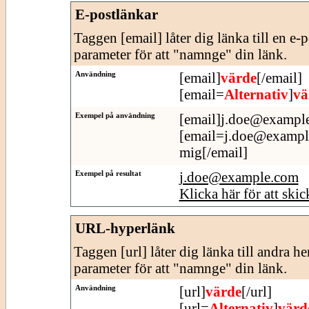
E-postlänkar
Taggen [email] låter dig länka till en e-
parameter för att "namnge" din länk.
Användning
[email]
värde
[/email]
[email=
Alternativ
]
vä
Exempel på användning
[email]j.doe@example
[email=j.doe@example.
mig[/email]
Exempel på resultat
j.doe@example.com
Klicka här för att skic
URL-hyperlänk
Taggen [url] låter dig länka till andra h
parameter för att "namnge" din länk.
Användning
[url]
värde
[/url]
[url=
Alternativ
]
värd