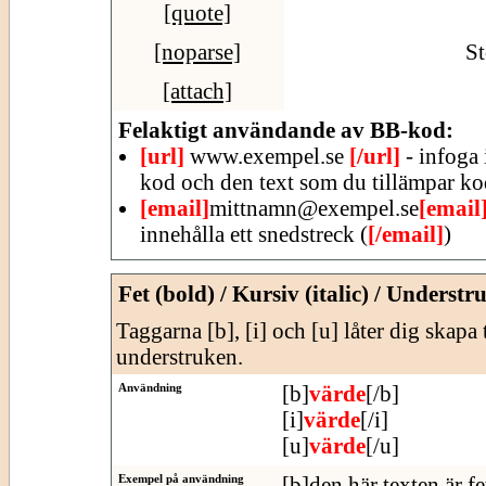
[quote]
[noparse]
St
[attach]
Felaktigt användande av BB-kod:
[url]
www.exempel.se
[/url]
- infoga 
kod och den text som du tillämpar ko
[email]
mittnamn@exempel.se
[email
innehålla ett snedstreck (
[/email]
)
Fet (bold) / Kursiv (italic) / Understr
Taggarna [b], [i] och [u] låter dig skapa 
understruken.
Användning
[b]
värde
[/b]
[i]
värde
[/i]
[u]
värde
[/u]
Exempel på användning
[b]den här texten är fe