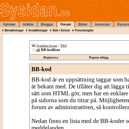
Nyheter
Artiklar
Bloggar
Forum
Bilder
Annonser
Recens
Bevakningar
Inställningar
Sök i forum
Forumregler
Sysidans forum
>
FAQ
BB-kodlista
Registrera
Dagens inlägg
BB-kod
BB-kod är en uppsättning taggar som 
är bekant med. De tillåter dig att lägga
sätt som HTML gör, men har en enklare 
på sidorna som du tittar på. Möjligheten
forum av administratören, så kontrollera 
Nedan finns en lista med de BB-koder s
meddelanden.