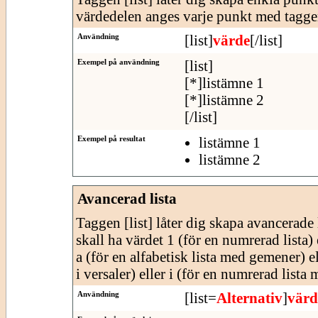
värdedelen anges varje punkt med tagge
Användning
[list]
värde
[/list]
Exempel på användning
[list]
[*]listämne 1
[*]listämne 2
[/list]
Exempel på resultat
listämne 1
listämne 2
Avancerad lista
Taggen [list] låter dig skapa avancerade l
skall ha värdet 1 (för en numrerad lista) e
a (för en alfabetisk lista med gemener) e
i versaler) eller i (för en numrerad lista
Användning
[list=
Alternativ
]
värd