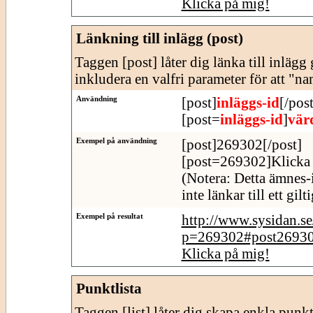
Klicka på mig!
Länkning till inlägg (post)
Taggen [post] låter dig länka till inläg
inkludera en valfri parameter för att "n
Användning
[post]
inläggs-id
[/post
[post=
inläggs-id
]
vär
Exempel på användning
[post]269302[/post]
[post=269302]Klicka 
(Notera: Detta ämnes-
inte länkar till ett gil
Exempel på resultat
http://www.sysidan.s
p=269302#post2693
Klicka på mig!
Punktlista
Taggen [list] låter dig skapa enkla punktl