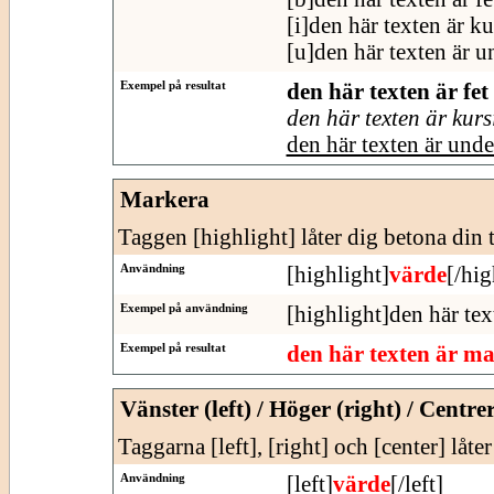
[i]den här texten är ku
[u]den här texten är u
Exempel på resultat
den här texten är fet
den här texten är kurs
den här texten är und
Markera
Taggen [highlight] låter dig betona din t
Användning
[highlight]
värde
[/hig
Exempel på användning
[highlight]den här tex
Exempel på resultat
den här texten är m
Vänster (left) / Höger (right) / Centre
Taggarna [left], [right] och [center] låte
Användning
[left]
värde
[/left]