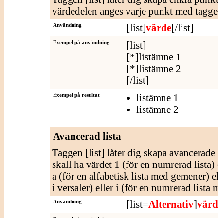
värdedelen anges varje punkt med tagge
Användning
[list]
värde
[/list]
Exempel på användning
[list]
[*]listämne 1
[*]listämne 2
[/list]
Exempel på resultat
listämne 1
listämne 2
Avancerad lista
Taggen [list] låter dig skapa avancerade l
skall ha värdet 1 (för en numrerad lista) e
a (för en alfabetisk lista med gemener) e
i versaler) eller i (för en numrerad lista
Användning
[list=
Alternativ
]
värd