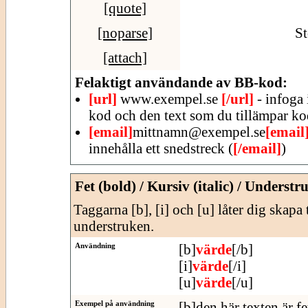
[quote]
[noparse]
St
[attach]
Felaktigt användande av BB-kod:
[url]
www.exempel.se
[/url]
- infoga 
kod och den text som du tillämpar ko
[email]
mittnamn@exempel.se
[email
innehålla ett snedstreck (
[/email]
)
Fet (bold) / Kursiv (italic) / Understr
Taggarna [b], [i] och [u] låter dig skapa 
understruken.
Användning
[b]
värde
[/b]
[i]
värde
[/i]
[u]
värde
[/u]
Exempel på användning
[b]den här texten är fe