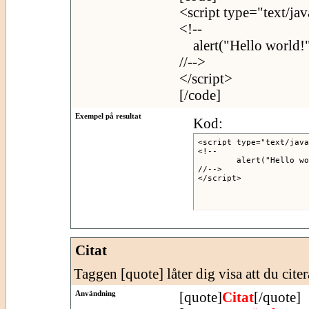
<script type="text/jav
<!--
alert("Hello world!"
//-->
</script>
[/code]
Exempel på resultat
Kod:
<script type="text/java
<!--

	alert("Hello world!");

//-->

</script>
Citat
Taggen [quote] låter dig visa att du citer
Användning
[quote]
Citat
[/quote]