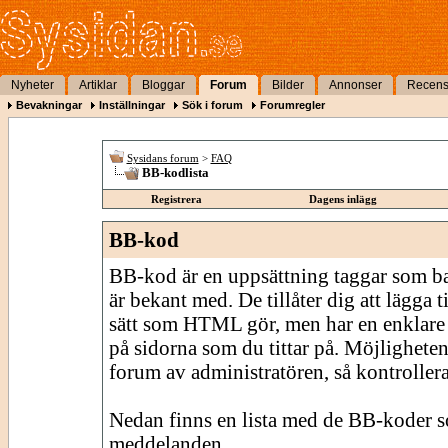
Nyheter
Artiklar
Bloggar
Forum
Bilder
Annonser
Recens
Bevakningar
Inställningar
Sök i forum
Forumregler
Sysidans forum
>
FAQ
BB-kodlista
Registrera
Dagens inlägg
BB-kod
BB-kod är en uppsättning taggar som 
är bekant med. De tillåter dig att lägga
sätt som HTML gör, men har en enklare 
på sidorna som du tittar på. Möjligheten
forum av administratören, så kontrollera 
Nedan finns en lista med de BB-koder s
meddelanden.