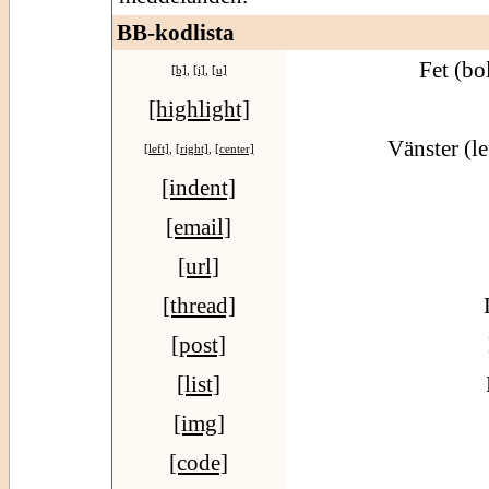
BB-kodlista
Fet (bo
[b]
,
[i]
,
[u]
[highlight]
Vänster (le
[left]
,
[right]
,
[center]
[indent]
[email]
[url]
[thread]
[post]
[list]
[img]
[code]