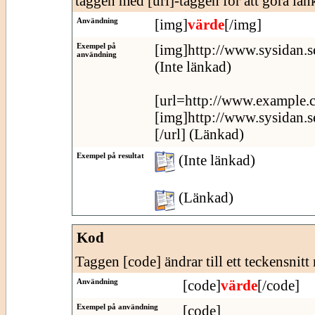
taggen med [url]-taggen för att göra länk
Användning
[img]
värde
[/img]
Exempel på
[img]http://www.sysidan.s
användning
(Inte länkad)
[url=http://www.example.
[img]http://www.sysidan.s
[/url] (Länkad)
Exempel på resultat
(Inte länkad)
(Länkad)
Kod
Taggen [code] ändrar till ett teckensnitt
Användning
[code]
värde
[/code]
Exempel på användning
[code]