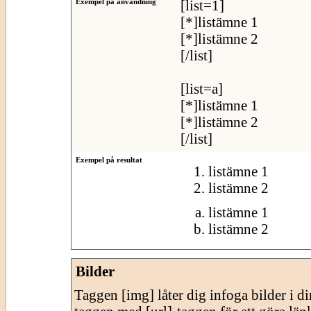
Exempel på användning
[list=1]
[*]listämne 1
[*]listämne 2
[/list]
[list=a]
[*]listämne 1
[*]listämne 2
[/list]
Exempel på resultat
listämne 1
listämne 2
listämne 1
listämne 2
Bilder
Taggen [img] låter dig infoga bilder i 