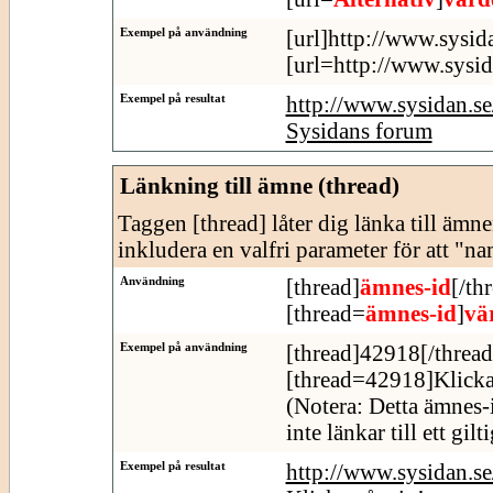
Exempel på användning
[url]http://www.sysid
[url=http://www.sysid
Exempel på resultat
http://www.sysidan.s
Sysidans forum
Länkning till ämne (thread)
Taggen [thread] låter dig länka till äm
inkludera en valfri parameter för att "n
Användning
[thread]
ämnes-id
[/th
[thread=
ämnes-id
]
vä
Exempel på användning
[thread]42918[/thread
[thread=42918]Klicka
(Notera: Detta ämnes-
inte länkar till ett gil
Exempel på resultat
http://www.sysidan.s