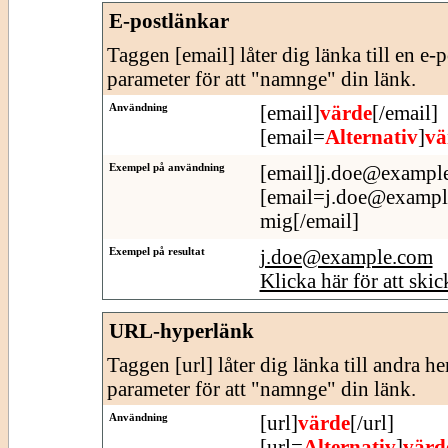
E-postlänkar
Taggen [email] låter dig länka till en e-
parameter för att "namnge" din länk.
Användning
[email]
värde
[/email]
[email=
Alternativ
]
vä
Exempel på användning
[email]j.doe@example
[email=j.doe@example.
mig[/email]
Exempel på resultat
j.doe@example.com
Klicka här för att skic
URL-hyperlänk
Taggen [url] låter dig länka till andra h
parameter för att "namnge" din länk.
Användning
[url]
värde
[/url]
[url=
Alternativ
]
värd