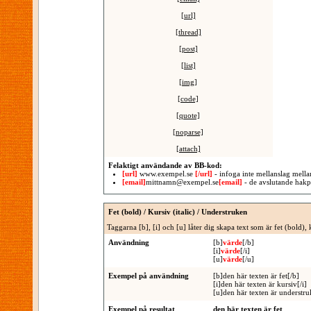
[url]
[thread]
[post]
[list]
[img]
[code]
[quote]
[noparse]
[attach]
Felaktigt användande av BB-kod:
[url]
www.exempel.se
[/url]
- infoga inte mellanslag mell
[email]
mittnamn@exempel.se
[email]
- de avslutande hakpa
Fet (bold) / Kursiv (italic) / Understruken
Taggarna [b], [i] och [u] låter dig skapa text som är fet (bold), 
Användning
[b]
värde
[/b]
[i]
värde
[/i]
[u]
värde
[/u]
Exempel på användning
[b]den här texten är fet[/b]
[i]den här texten är kursiv[/i]
[u]den här texten är understru
Exempel på resultat
den här texten är fet