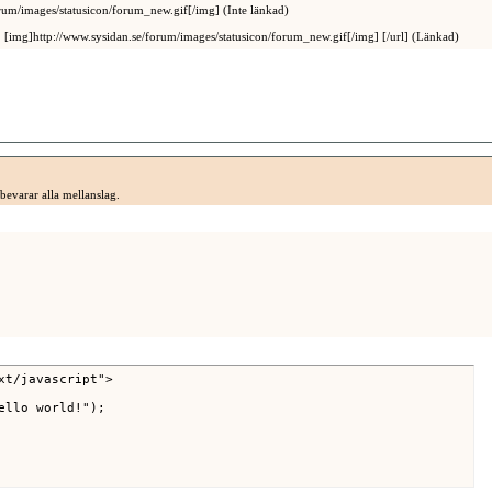
rum/images/statusicon/forum_new.gif[/img] (Inte länkad)
[img]http://www.sysidan.se/forum/images/statusicon/forum_new.gif[/img] [/url] (Länkad)
bevarar alla mellanslag.
xt/javascript">
