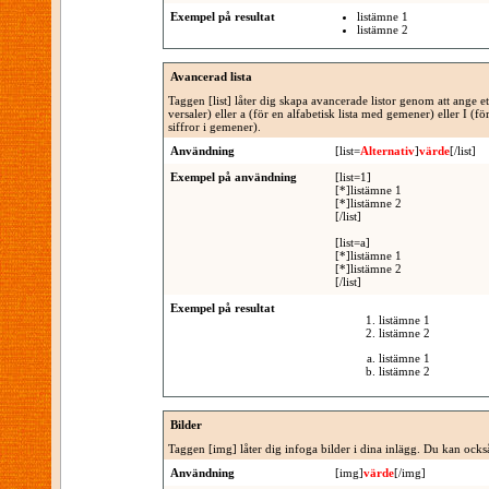
Exempel på resultat
listämne 1
listämne 2
Avancerad lista
Taggen [list] låter dig skapa avancerade listor genom att ange ett 
versaler) eller a (för en alfabetisk lista med gemener) eller I (
siffror i gemener).
Användning
[list=
Alternativ
]
värde
[/list]
Exempel på användning
[list=1]
[*]listämne 1
[*]listämne 2
[/list]
[list=a]
[*]listämne 1
[*]listämne 2
[/list]
Exempel på resultat
listämne 1
listämne 2
listämne 1
listämne 2
Bilder
Taggen [img] låter dig infoga bilder i dina inlägg. Du kan ocks
Användning
[img]
värde
[/img]