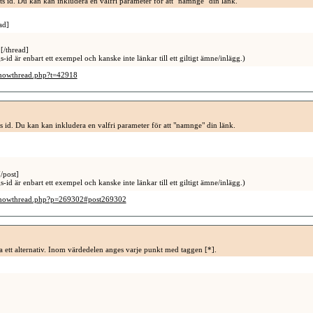
s id. Du kan kan inkludera en valfri parameter för att "namnge" din länk.
ad]
[/thread]
-id är enbart ett exempel och kanske inte länkar till ett giltigt ämne/inlägg.)
showthread.php?t=42918
ts id. Du kan kan inkludera en valfri parameter för att "namnge" din länk.
/post]
-id är enbart ett exempel och kanske inte länkar till ett giltigt ämne/inlägg.)
/showthread.php?p=269302#post269302
era ett alternativ. Inom värdedelen anges varje punkt med taggen [*].