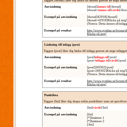
Taggen [thread] låter dig länka till ämnen genom att ange ämnet
Användning
[thread]
ämnes-id
[/thread]
[thread=
ämnes-id
]
värde
[/thre
Exempel på användning
[thread]42918[/thread]
[thread=42918]Klicka på mig!
(Notera: Detta ämnes-id/inläggs
Exempel på resultat
http://www.sysidan.se/forum/
Klicka på mig!
Länkning till inlägg (post)
Taggen [post] låter dig länka till inlägg genom att ange inlägge
Användning
[post]
inläggs-id
[/post]
[post=
inläggs-id
]
värde
[/post]
Exempel på användning
[post]269302[/post]
[post=269302]Klicka på mig![
(Notera: Detta ämnes-id/inläggs
Exempel på resultat
http://www.sysidan.se/forum
Klicka på mig!
Punktlista
Taggen [list] låter dig skapa enkla punktlistor utan att specific
Användning
[list]
värde
[/list]
Exempel på användning
[list]
[*]listämne 1
[*]listämne 2
[/list]