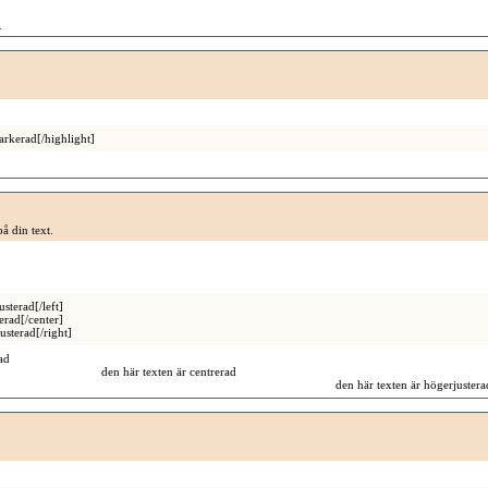
n
arkerad[/highlight]
på din text.
usterad[/left]
erad[/center]
usterad[/right]
ad
den här texten är centrerad
den här texten är högerjustera