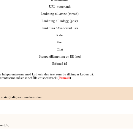
URL-hyperlänk
Länkning till ämne (thread)
Länkning till inlägg (post)
Punktlista / Avancerad lista
Bilder
Kod
Citat
Stoppa tillämpning av BB-kod
Bifogad fil
an hakparenteserna med kod och den text som du tillämpar koden på.
renteserna måste innehålla ett snedstreck (
[/email]
)
kursiv (italic) och understruken.
ken[/u]