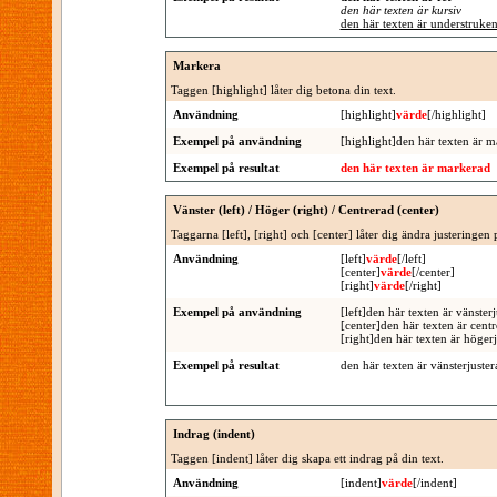
den här texten är kursiv
den här texten är understruke
Markera
Taggen [highlight] låter dig betona din text.
Användning
[highlight]
värde
[/highlight]
Exempel på användning
[highlight]den här texten är m
Exempel på resultat
den här texten är markerad
Vänster (left) / Höger (right) / Centrerad (center)
Taggarna [left], [right] och [center] låter dig ändra justeringen 
Användning
[left]
värde
[/left]
[center]
värde
[/center]
[right]
värde
[/right]
Exempel på användning
[left]den här texten är vänsterj
[center]den här texten är centr
[right]den här texten är högerj
Exempel på resultat
den här texten är vänsterjuster
Indrag (indent)
Taggen [indent] låter dig skapa ett indrag på din text.
Användning
[indent]
värde
[/indent]