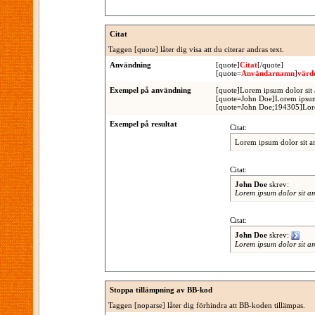
Citat
Taggen [quote] låter dig visa att du citerar andras text.
Användning
[quote]
Citat
[/quote]
[quote=
Användarnamn
]
värd
Exempel på användning
[quote]Lorem ipsum dolor sit 
[quote=John Doe]Lorem ipsum 
[quote=John Doe;194305]Lorem
Exempel på resultat
Citat:
Lorem ipsum dolor sit a
Citat:
John Doe
skrev:
Lorem ipsum dolor sit a
Citat:
John Doe
skrev:
Lorem ipsum dolor sit a
Stoppa tillämpning av BB-kod
Taggen [noparse] låter dig förhindra att BB-koden tillämpas.