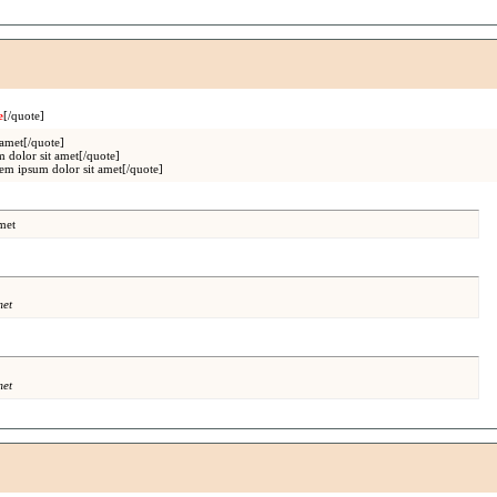
e
[/quote]
amet[/quote]
dolor sit amet[/quote]
 ipsum dolor sit amet[/quote]
met
met
met