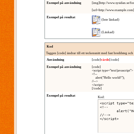
Exempel på användning
[img]http://www.sysidan.se/fo
[url=http://www.example.com] 
Exempel på resultat
(Inte länkad)
(Länkad)
Kod
Taggen [code] ändrar till ett teckensnitt med fast breddsteg och 
Användning
[code]
värde
[/code]
Exempel på användning
[code]
<script type="text/javascript">
<!--
alert("Hello world!");
//-->
</script>
[/code]
Exempel på resultat
Kod:
<script type="te
<!--

	alert("Hello world!");

//-->

</script>