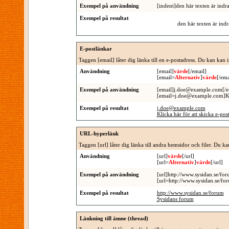
Exempel på användning
[indent]den här texten är indr
Exempel på resultat
den här texten är ind
E-postlänkar
Taggen [email] låter dig länka till en e-postadress. Du kan kan 
Användning
[email]
värde
[/email]
[email=
Alternativ
]
värde
[/ema
Exempel på användning
[email]j.doe@example.com[/e
[email=j.doe@example.com]Klick
Exempel på resultat
j.doe@example.com
Klicka här för att skicka e-post
URL-hyperlänk
Taggen [url] låter dig länka till andra hemsidor och filer. Du k
Användning
[url]
värde
[/url]
[url=
Alternativ
]
värde
[/url]
Exempel på användning
[url]http://www.sysidan.se/for
[url=http://www.sysidan.se/fo
Exempel på resultat
http://www.sysidan.se/forum
Sysidans forum
Länkning till ämne (thread)