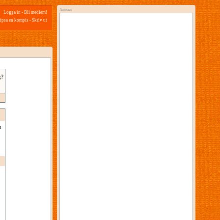
Annons
Logga in
-
Bli medlem!
ipsa en kompis
-
Skriv ut
g?
n