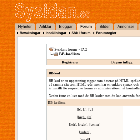
Nyheter
Artiklar
Bloggar
Forum
Bilder
Annonser
Bevakningar
Inställningar
Sök i forum
Forumregler
Sysidans forum
>
FAQ
BB-kodlista
Registrera
Dagens inlägg
BB-kod
BB-kod är en uppsättning taggar som baseras på HTML-språket s
på samma sätt som HTML gör, men har en enklare syntax och ko
är inställt för respektive forum av administratören, så kontrolle
Nedan finns en lista med de BB-koder som du kan använda för
BB-kodlista
[b]
,
[i]
,
[u]
[highlight]
[left]
,
[right]
,
[center]
[indent]
[email]