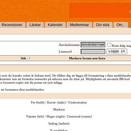
T
Recensioner
Länkar
Kalender
Medlemmar
Din sida
Om...
Användarnamn
Kom ihåg mi
Lösenord
Sök
Markera forum som lästa
om du kanske redan är bekant med. De tillåter dig att lägga till formatering i dina meddelande
mmer inte att förändra utseendet på sidorna som du tittar på. Möjligheten att använda BB-kod
ra forumets regler när du postar ett nytt inlägg.
 att formatera dina meddelanden.
Fet (bold) / Kursiv (italic) / Understruken
Markera
Vänster (left) / Höger (right) / Centrerad (center)
Indrag (indent)
E-postlänkar