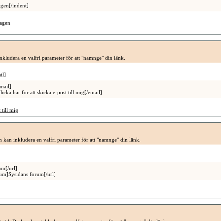
agen[/indent]
ragen
inkludera en valfri parameter för att "namnge" din länk.
il]
mail]
a här för att skicka e-post till mig[/email]
 till mig
an kan inkludera en valfri parameter för att "namnge" din länk.
um[/url]
rum]Sysidans forum[/url]