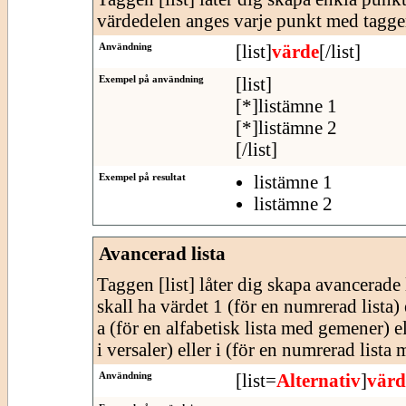
värdedelen anges varje punkt med tagge
Användning
[list]
värde
[/list]
Exempel på användning
[list]
[*]listämne 1
[*]listämne 2
[/list]
Exempel på resultat
listämne 1
listämne 2
Avancerad lista
Taggen [list] låter dig skapa avancerade l
skall ha värdet 1 (för en numrerad lista) e
a (för en alfabetisk lista med gemener) e
i versaler) eller i (för en numrerad lista
Användning
[list=
Alternativ
]
värd