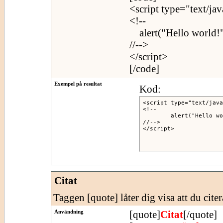
<script type="text/jav
<!--
alert("Hello world!"
//-->
</script>
[/code]
Exempel på resultat
Kod:
<script type="text/java
<!--

	alert("Hello world!");

//-->

</script>
Citat
Taggen [quote] låter dig visa att du citer
Användning
[quote]
Citat
[/quote]