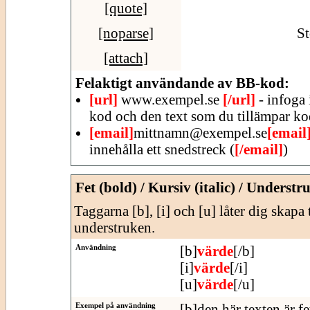
[quote]
[noparse]
St
[attach]
Felaktigt användande av BB-kod:
[url]
www.exempel.se
[/url]
- infoga 
kod och den text som du tillämpar ko
[email]
mittnamn@exempel.se
[email
innehålla ett snedstreck (
[/email]
)
Fet (bold) / Kursiv (italic) / Understr
Taggarna [b], [i] och [u] låter dig skapa 
understruken.
Användning
[b]
värde
[/b]
[i]
värde
[/i]
[u]
värde
[/u]
Exempel på användning
[b]den här texten är fe