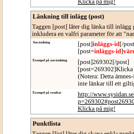
Klicka på mig!
Länkning till inlägg (post)
Taggen [post] låter dig länka till inläg
inkludera en valfri parameter för att "n
Användning
[post]
inläggs-id
[/post
[post=
inläggs-id
]
vär
Exempel på användning
[post]269302[/post]
[post=269302]Klicka 
(Notera: Detta ämnes-
inte länkar till ett gil
Exempel på resultat
http://www.sysidan.s
p=269302#post2693
Klicka på mig!
Punktlista
Taggen [list] låter dig skapa enkla punktl