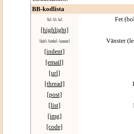
BB-kodlista
Fet (bo
[b]
,
[i]
,
[u]
[highlight]
Vänster (le
[left]
,
[right]
,
[center]
[indent]
[email]
[url]
[thread]
[post]
[list]
[img]
[code]