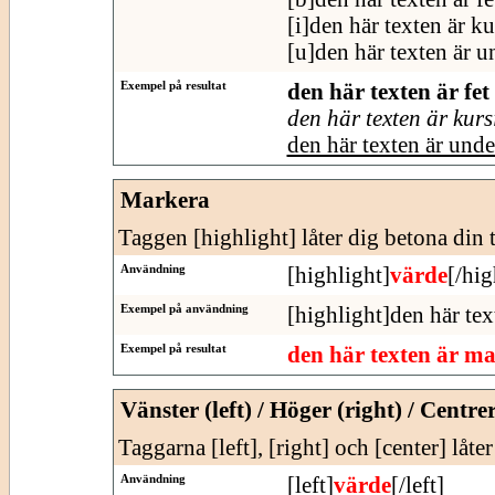
[i]den här texten är ku
[u]den här texten är u
Exempel på resultat
den här texten är fet
den här texten är kurs
den här texten är und
Markera
Taggen [highlight] låter dig betona din t
Användning
[highlight]
värde
[/hig
Exempel på användning
[highlight]den här tex
Exempel på resultat
den här texten är m
Vänster (left) / Höger (right) / Centre
Taggarna [left], [right] och [center] låte
Användning
[left]
värde
[/left]