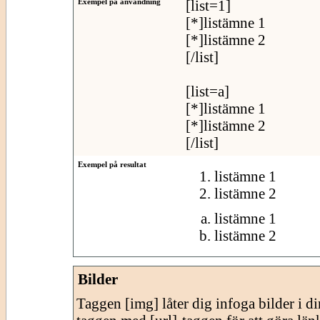
Exempel på användning
[list=1]
[*]listämne 1
[*]listämne 2
[/list]
[list=a]
[*]listämne 1
[*]listämne 2
[/list]
Exempel på resultat
listämne 1
listämne 2
listämne 1
listämne 2
Bilder
Taggen [img] låter dig infoga bilder i 