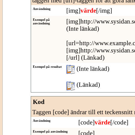
taggen med [url]-taggen för att göra länk
Användning
[img]
värde
[/img]
Exempel på
[img]http://www.sysidan.s
användning
(Inte länkad)
[url=http://www.example.
[img]http://www.sysidan.s
[/url] (Länkad)
Exempel på resultat
(Inte länkad)
(Länkad)
Kod
Taggen [code] ändrar till ett teckensnitt
Användning
[code]
värde
[/code]
Exempel på användning
[code]