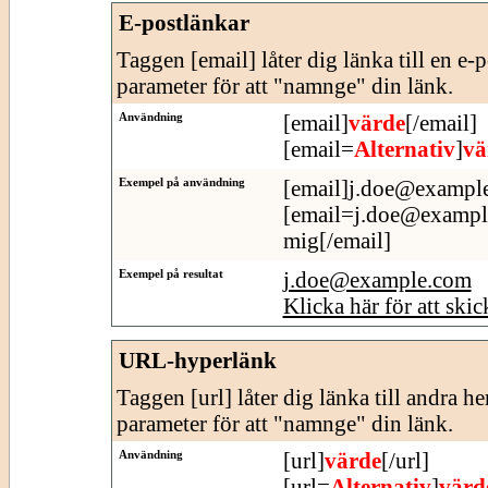
E-postlänkar
Taggen [email] låter dig länka till en e-
parameter för att "namnge" din länk.
Användning
[email]
värde
[/email]
[email=
Alternativ
]
vä
Exempel på användning
[email]j.doe@example
[email=j.doe@example.
mig[/email]
Exempel på resultat
j.doe@example.com
Klicka här för att skic
URL-hyperlänk
Taggen [url] låter dig länka till andra h
parameter för att "namnge" din länk.
Användning
[url]
värde
[/url]
[url=
Alternativ
]
värd