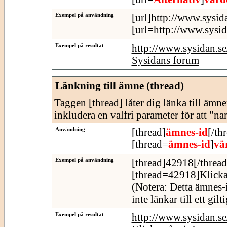
Exempel på användning
[url]http://www.sysid
[url=http://www.sysid
Exempel på resultat
http://www.sysidan.s
Sysidans forum
Länkning till ämne (thread)
Taggen [thread] låter dig länka till äm
inkludera en valfri parameter för att "n
Användning
[thread]
ämnes-id
[/th
[thread=
ämnes-id
]
vä
Exempel på användning
[thread]42918[/thread
[thread=42918]Klicka
(Notera: Detta ämnes-
inte länkar till ett gil
Exempel på resultat
http://www.sysidan.s