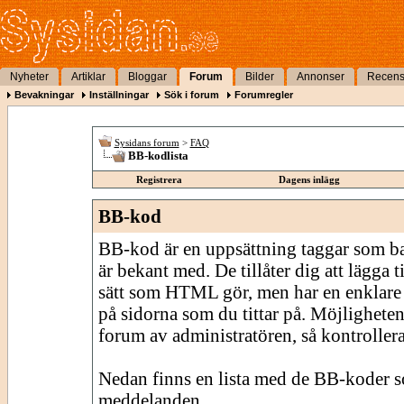
Nyheter
Artiklar
Bloggar
Forum
Bilder
Annonser
Recens
Bevakningar
Inställningar
Sök i forum
Forumregler
Sysidans forum
>
FAQ
BB-kodlista
Registrera
Dagens inlägg
BB-kod
BB-kod är en uppsättning taggar som 
är bekant med. De tillåter dig att lägga
sätt som HTML gör, men har en enklare 
på sidorna som du tittar på. Möjligheten
forum av administratören, så kontrollera 
Nedan finns en lista med de BB-koder s
meddelanden.