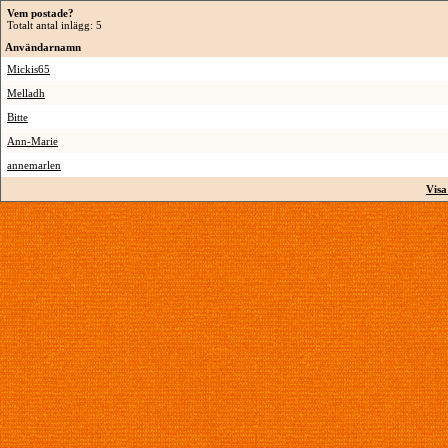
Vem postade?
Totalt antal inlägg: 5
Användarnamn
Mickis65
Melladh
Bitte
Ann-Marie
annemarlen
Visa