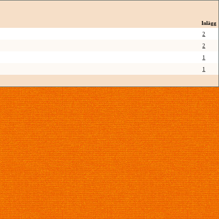
Inlägg
2
2
1
1