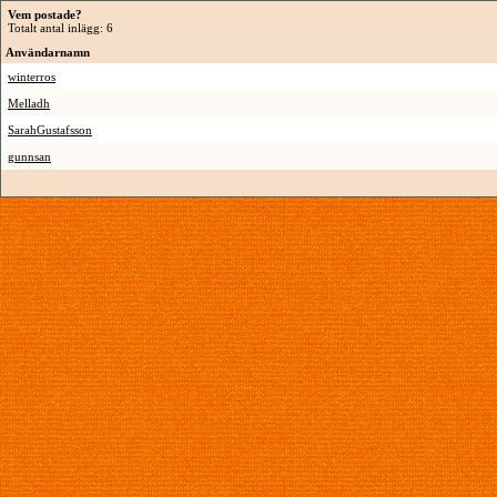
Vem postade?
Totalt antal inlägg: 6
Användarnamn
winterros
Melladh
SarahGustafsson
gunnsan