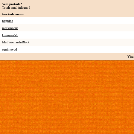
Vem postade?
Totalt antal inlägg: 8
Användarnamn
peppina
markmorris
Gumpan58
MadWomanInBlack
squinteyed
Visa