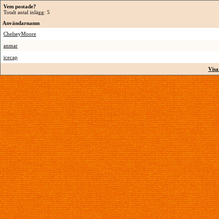
Vem postade?
Totalt antal inlägg: 5
Användarnamn
ChelseyMoore
anmar
icecap
Visa