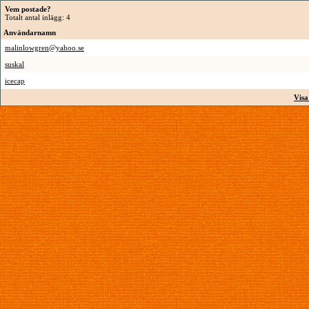
Vem postade?
Totalt antal inlägg: 4
Användarnamn
malinlowgren@yahoo.se
suskal
icecap
Visa