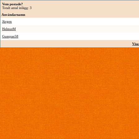
Vem postade?
Totalt antal inlägg: 3
Användarnamn
Jürgen
HelmutM
Gumpan58
Visa