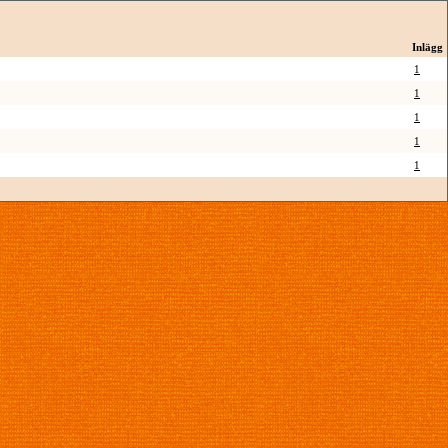
Inlägg
1
1
1
1
1