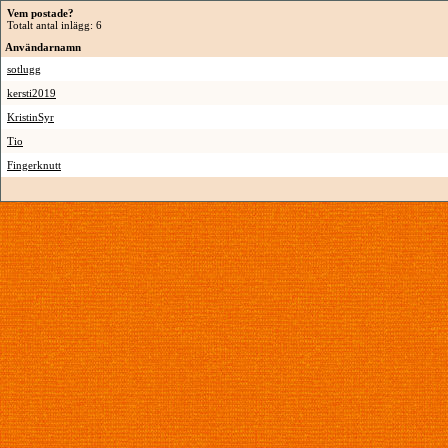
Vem postade?
Totalt antal inlägg: 6
Användarnamn
sotlugg
kersti2019
KristinSyr
Tio
Fingerknutt