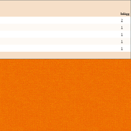
Inlägg
2
1
1
1
1