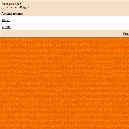
Vem postade?
Totalt antal inlägg: 2
Användarnamn
Majab
ulindh
Visa