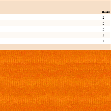
Inlägg
3
2
2
1
1