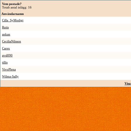
Vem postade?
Totalt antal inlägg: 16
Användarnamn
Cilla_SyModigt
Rutis
ankan
CeciliaNilsson
Carex
avsl090
tillis
VivoPlena
Wilma-Sally
Visa