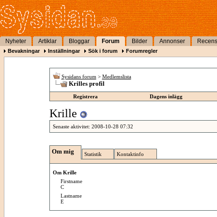
Nyheter
Artiklar
Bloggar
Forum
Bilder
Annonser
Recens
Bevakningar
Inställningar
Sök i forum
Forumregler
Sysidans forum
>
Medlemslista
Krilles profil
Registrera
Dagens inlägg
Krille
Senaste aktivitet:
2008-10-28
07:32
Om mig
Statistik
Kontaktinfo
Om Krille
Firstname
C
Lastname
E