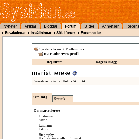
Nyheter
Artiklar
Bloggar
Forum
Bilder
Annonser
Recens
Bevakningar
Inställningar
Sök i forum
Forumregler
Sysidans forum
>
Medlemslista
mariathereses profil
Registrera
Dagens inlägg
mariatherese
Senaste aktivitet:
2016-01-24
10:44
Om mig
Statistik
Om mariatherese
Firstname
Maria
Lastname
T-bom
Biography
Hagelskytte, segling, fotograf