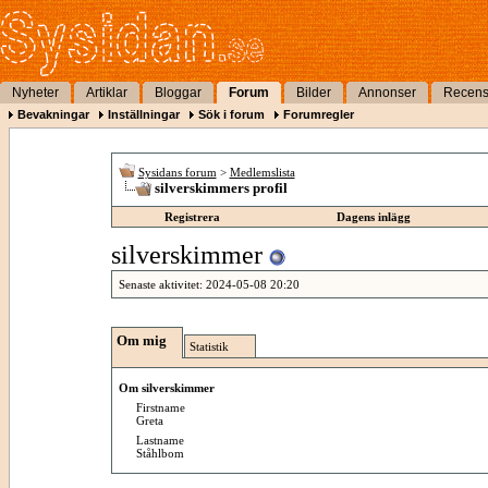
Nyheter
Artiklar
Bloggar
Forum
Bilder
Annonser
Recens
Bevakningar
Inställningar
Sök i forum
Forumregler
Sysidans forum
>
Medlemslista
silverskimmers profil
Registrera
Dagens inlägg
silverskimmer
Senaste aktivitet:
2024-05-08
20:20
Om mig
Statistik
Om silverskimmer
Firstname
Greta
Lastname
Ståhlbom