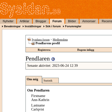
Nyheter
Artiklar
Bloggar
Forum
Bilder
Annonser
Recens
Bevakningar
Inställningar
Sök i forum
Forumregler
Sysidans forum
>
Medlemslista
Pendlarens profil
Registrera
Dagens inlägg
Pendlaren
Senaste aktivitet:
2023-06-24
12:39
Om mig
Statistik
Om Pendlaren
Firstname
Ann-Kathrin
Lastname
Carlqvist