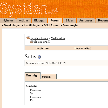
Nyheter
Artiklar
Bloggar
Forum
Bilder
Annonser
Recens
Bevakningar
Inställningar
Sök i forum
Forumregler
Sysidans forum
>
Medlemslista
Sotiss profil
Registrera
Dagens inlägg
Sotis
Senaste aktivitet:
2012-09-11
11:22
Om mig
Statistik
Om Sotis
Firstname
Sy
Lastname
Fia