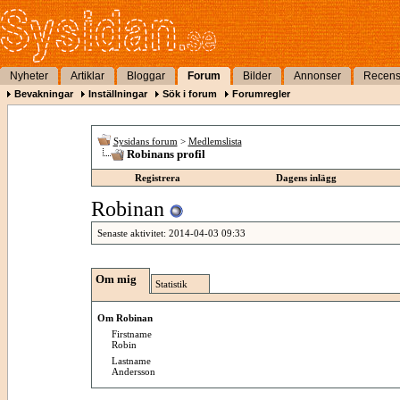
Nyheter
Artiklar
Bloggar
Forum
Bilder
Annonser
Recens
Bevakningar
Inställningar
Sök i forum
Forumregler
Sysidans forum
>
Medlemslista
Robinans profil
Registrera
Dagens inlägg
Robinan
Senaste aktivitet:
2014-04-03
09:33
Om mig
Statistik
Om Robinan
Firstname
Robin
Lastname
Andersson