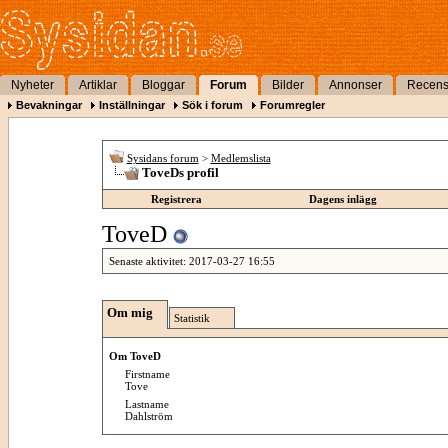
Nyheter
Artiklar
Bloggar
Forum
Bilder
Annonser
Recens
Bevakningar
Inställningar
Sök i forum
Forumregler
Sysidans forum
>
Medlemslista
ToveDs profil
Registrera
Dagens inlägg
ToveD
Senaste aktivitet:
2017-03-27
16:55
Om mig
Statistik
Om ToveD
Firstname
Tove
Lastname
Dahlström