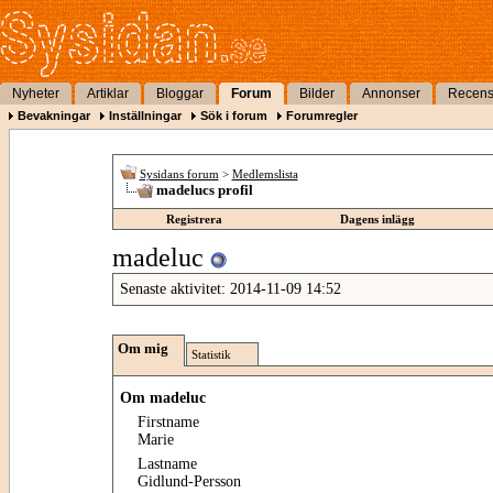
Nyheter
Artiklar
Bloggar
Forum
Bilder
Annonser
Recens
Bevakningar
Inställningar
Sök i forum
Forumregler
Sysidans forum
>
Medlemslista
madelucs profil
Registrera
Dagens inlägg
madeluc
Senaste aktivitet:
2014-11-09
14:52
Om mig
Statistik
Om madeluc
Firstname
Marie
Lastname
Gidlund-Persson