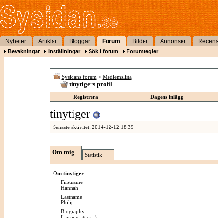
Nyheter
Artiklar
Bloggar
Forum
Bilder
Annonser
Recens
Bevakningar
Inställningar
Sök i forum
Forumregler
Sysidans forum
>
Medlemslista
tinytigers profil
Registrera
Dagens inlägg
tinytiger
Senaste aktivitet:
2014-12-12
18:39
Om mig
Statistik
Om tinytiger
Firstname
Hannah
Lastname
Philip
Biography
Lär mig att sy :)