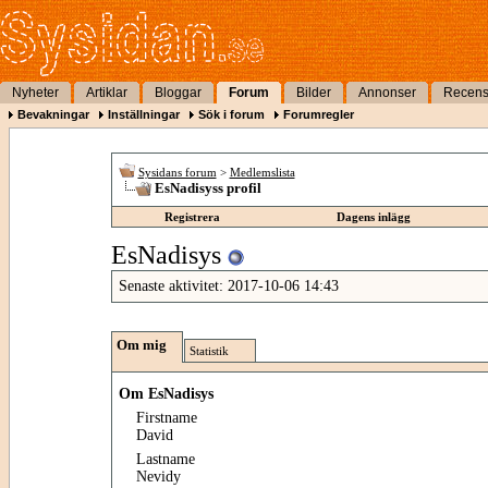
Nyheter
Artiklar
Bloggar
Forum
Bilder
Annonser
Recens
Bevakningar
Inställningar
Sök i forum
Forumregler
Sysidans forum
>
Medlemslista
EsNadisyss profil
Registrera
Dagens inlägg
EsNadisys
Senaste aktivitet:
2017-10-06
14:43
Om mig
Statistik
Om EsNadisys
Firstname
David
Lastname
Nevidy