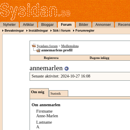
Nyheter
Artiklar
Bloggar
Forum
Bilder
Annonser
Recens
Bevakningar
Inställningar
Sök i forum
Forumregler
Sysidans forum
>
Medlemslista
annemarlens profil
Registrera
Dagens inlägg
annemarlen
Senaste aktivitet:
2024-10-27
16:08
Om mig
Statistik
Om annemarlen
Firstname
Anne-Marlen
Lastname
A.