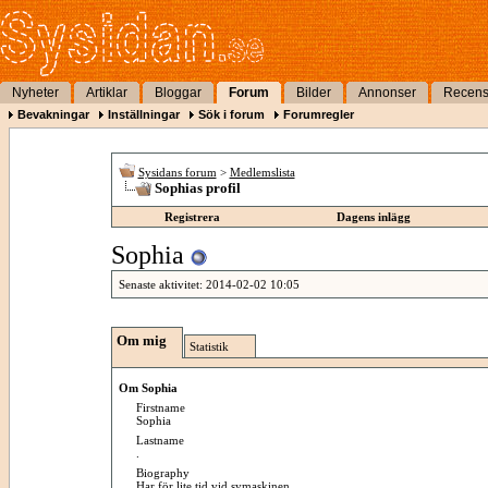
Nyheter
Artiklar
Bloggar
Forum
Bilder
Annonser
Recens
Bevakningar
Inställningar
Sök i forum
Forumregler
Sysidans forum
>
Medlemslista
Sophias profil
Registrera
Dagens inlägg
Sophia
Senaste aktivitet:
2014-02-02
10:05
Om mig
Statistik
Om Sophia
Firstname
Sophia
Lastname
.
Biography
Har för lite tid vid symaskinen.