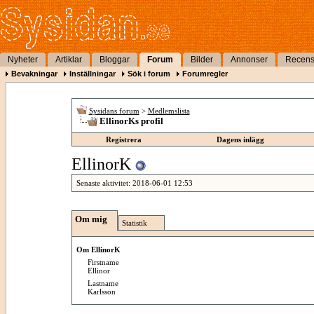
Nyheter
Artiklar
Bloggar
Forum
Bilder
Annonser
Recens
Bevakningar
Inställningar
Sök i forum
Forumregler
Sysidans forum
>
Medlemslista
EllinorKs profil
Registrera
Dagens inlägg
EllinorK
Senaste aktivitet:
2018-06-01
12:53
Om mig
Statistik
Om EllinorK
Firstname
Ellinor
Lastname
Karlsson