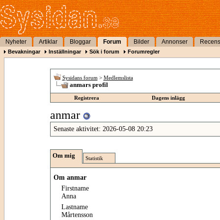
Nyheter
Artiklar
Bloggar
Forum
Bilder
Annonser
Recens
Bevakningar
Inställningar
Sök i forum
Forumregler
Sysidans forum
>
Medlemslista
anmars profil
Registrera
Dagens inlägg
anmar
Senaste aktivitet:
2026-05-08
20:23
Om mig
Statistik
Om anmar
Firstname
Anna
Lastname
Mårtensson