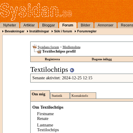
Nyheter
Artiklar
Bloggar
Forum
Bilder
Annonser
Recens
Bevakningar
Inställningar
Sök i forum
Forumregler
Sysidans forum
>
Medlemslista
Textilochtipss profil
Registrera
Dagens inlägg
Textilochtips
Senaste aktivitet:
2024-12-25
12:15
Om mig
Statistik
Kontaktinfo
Om Textilochtips
Firstname
Renate
Lastname
Textilochtips