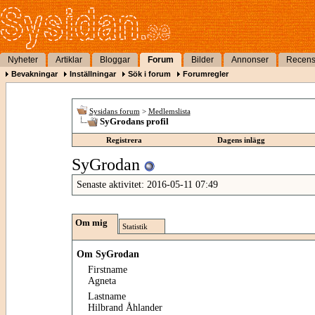
Nyheter
Artiklar
Bloggar
Forum
Bilder
Annonser
Recens
Bevakningar
Inställningar
Sök i forum
Forumregler
Sysidans forum
>
Medlemslista
SyGrodans profil
Registrera
Dagens inlägg
SyGrodan
Senaste aktivitet:
2016-05-11
07:49
Om mig
Statistik
Om SyGrodan
Firstname
Agneta
Lastname
Hilbrand Åhlander